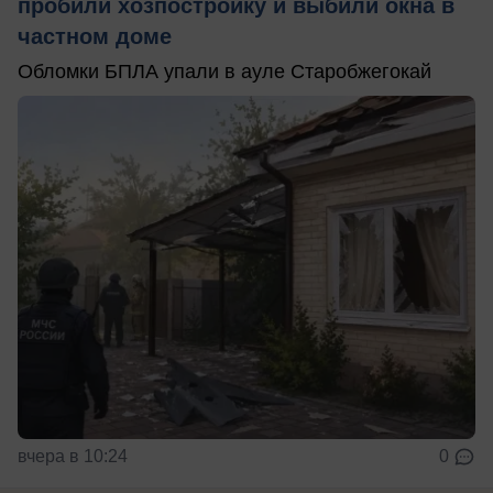
пробили хозпостройку и выбили окна в
частном доме
Обломки БПЛА упали в ауле Старобжегокай
вчера в 10:24
0