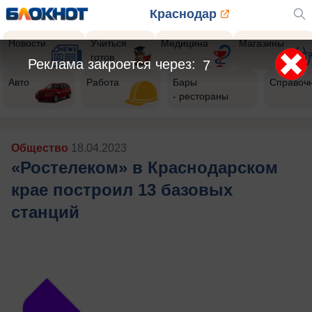
Краснодар
Новости
Учиться
Медицина
Магазины
готов
Реклама закроется через:
5
Авто
Работа
Бары
Справоч
- рестораны
Общество
18.04.2023
«Ростелеком» в Краснодарском
крае построил 13 базовых
станций