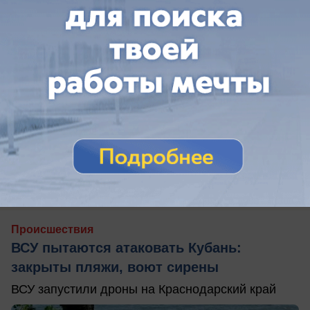
вчера в 15:12
0
Происшествия
ВСУ пытаются атаковать Кубань:
закрыты пляжи, воют сирены
ВСУ запустили дроны на Краснодарский край