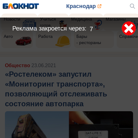
Краснодар
Новости
Учиться
Медицина
Магазины
готов
Реклама закроется через:
4
Авто
Работа
Бары
Справоч
- рестораны
Общество
23.06.2021
«Ростелеком» запустил
«Мониторинг транспорта»,
позволяющий отслеживать
состояние автопарка