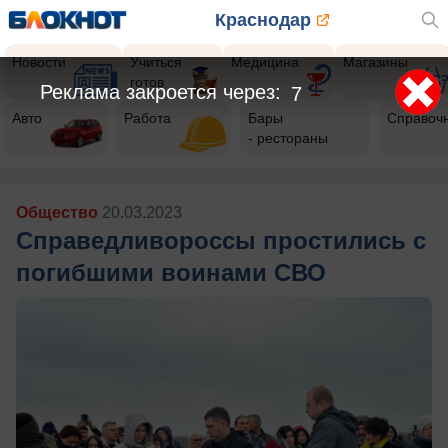
Краснодар
Новости
Учиться
Медицина
Магазины
готов
Реклама закроется через:
5
Авто
Работа
Бары
Справоч
- рестораны
Общество
20.03.2023
Справедливороссы простились с
погибшими воинами СВО