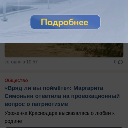
сегодня в 10:57
0
Общество
«Вряд ли вы поймёте»: Маргарита
Симоньян ответила на провокационный
вопрос о патриотизме
Уроженка Краснодара высказалась о любви к
родине