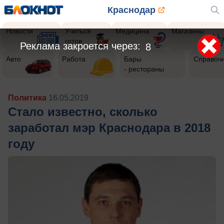
Краснодар
Новости
Учиться
Медицина
Магазины
готов
Реклама закроется через:
5
Авто
Работа
Бары
Справоч
- рестораны
Политика
16.05.2019
Стало известно, сколько
заработал мэр Краснодара в 2018
году