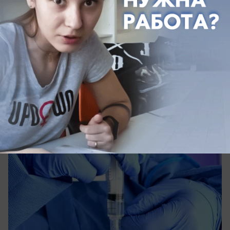
вчера в 14:05
0
Общество
На Кубани мать отказывалась лечить
ребенка с ВИЧ и туберкулезом
Жительницу Кубани через суд обязали
согласиться на госпитализацию сына