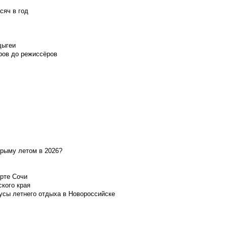
сяч в год
дыгеи
ров до режиссёров
Крыму летом в 2026?
орте Сочи
ского края
усы летнего отдыха в Новороссийске