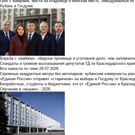
Гроб с вайфаем, места на кладбище и женская месть: невыдуманные ист
Кубань в Госдуме
Борьба с «вайбом», обидное прозвище и уголовное дело: чем запомнил
Скандалы и громкие высказывания депутатов ГД из Краснодарского края
Все новости по теме
29.07.2026
Скромные квадратные метры без автопарков: кубанские коммунисты ра
«Единая Россия» отправит «старичков» на выборы в Госдуму от Краснод
Безработные, студенты и бюджетники: кто от «Единой России» в Красно
Обучение в «вышке» - 2026