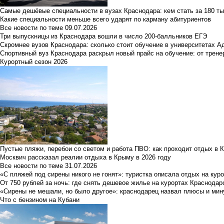
Самые дешёвые специальности в вузах Краснодара: кем стать за 180 ты
Какие специальности меньше всего ударят по карману абитуриентов
Все новости по теме
09.07.2026
Три выпускницы из Краснодара вошли в число 200-балльников ЕГЭ
Скромнее вузов Краснодара: сколько стоит обучение в университетах А
Спортивный вуз Краснодара раскрыл новый прайс на обучение: от трене
Курортный сезон 2026
Пустые пляжи, перебои со светом и работа ПВО: как проходит отдых в 
Москвич рассказал реалии отдыха в Крыму в 2026 году
Все новости по теме
31.07.2026
«С пляжей под сирены никого не гонят»: туристка описала отдых на кур
От 750 рублей за ночь: где снять дешевое жилье на курортах Краснодар
«Сирены не мешали, но было другое»: краснодарец назвал плюсы и мин
Что с бензином на Кубани