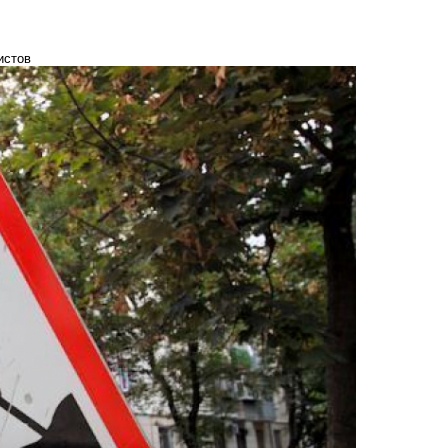
истов