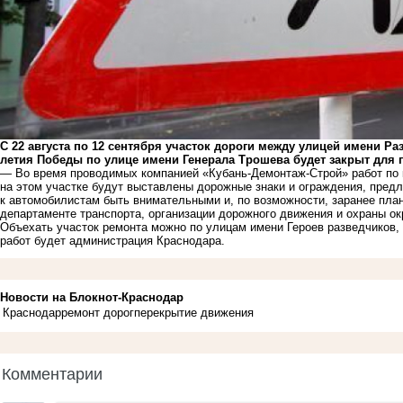
С 22 августа по 12 сентября участок дороги между улицей имени Ра
летия Победы по улице имени Генерала Трошева будет закрыт для 
— Во время проводимых компанией «Кубань-Демонтаж-Строй» работ по 
на этом участке будут выставлены дорожные знаки и ограждения, пред
к автомобилистам быть внимательными и, по возможности, заранее пла
департаменте транспорта, организации дорожного движения и охраны 
Объехать участок ремонта можно по улицам имени Героев разведчиков,
работ будет администрация Краснодара.
Новости на Блoкнoт-Краснодар
Краснодар
ремонт дорог
перекрытие движения
Комментарии