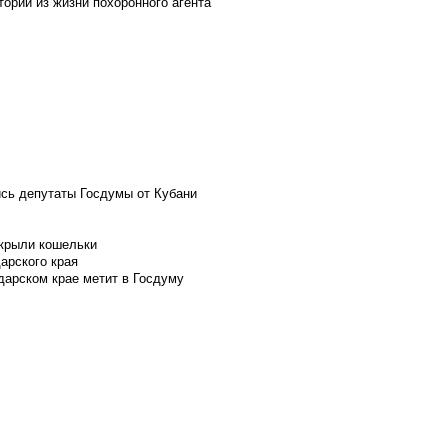
ории из жизни похоронного агента
ись депутаты Госдумы от Кубани
скрыли кошельки
арского края
дарском крае метит в Госдуму