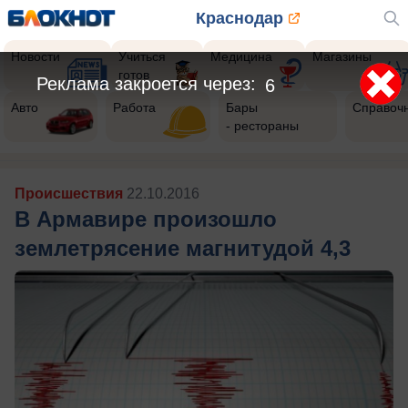
Краснодар
Новости
Учиться
Медицина
Магазины
готов
Реклама закроется через:
3
Авто
Работа
Бары
Справоч
- рестораны
Происшествия
22.10.2016
В Армавире произошло
землетрясение магнитудой 4,3