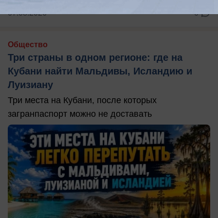
07.08.2026
0
Общество
Три страны в одном регионе: где на
Кубани найти Мальдивы, Исландию и
Луизиану
Три места на Кубани, после которых
загранпаспорт можно не доставать