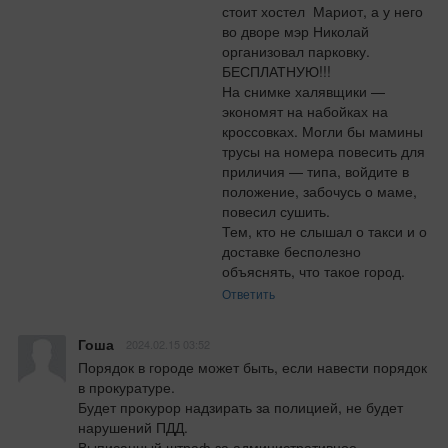
стоит хостел  Мариот, а у него 
во дворе мэр Николай 
организовал парковку. 
БЕСПЛАТНУЮ!!!

На снимке халявщики — 
экономят на набойках на 
кроссовках. Могли бы мамины 
трусы на номера повесить для 
приличия — типа, войдите в 
положение, забочусь о маме, 
повесил сушить.

Тем, кто не слышал о такси и о 
доставке бесполезно 
объяснять, что такое город.
Ответить
Гоша
2024.02.15 03:52
Порядок в городе может быть, если навести порядок 
в прокуратуре.

Будет прокурор надзирать за полицией, не будет 
нарушений ПДД.

Выписанный штраф за административное 