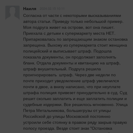
Наиля
2024.02.15 10:11
Согласна от части с некоторыми высказываниями 
автора статьи. Приведу только небольшой пример. 
Моя подруга живет на острове, вот она пишет. 
Приехала с детьми к супермаркету места НЕТ. 
Припарковалась по запрещающим знаком остановка 
запрещена. Выхожу из супермаркета стоит женщина 
полицейский и выписывает штраф. Подошла 
показала документы, он продолжает заполнять 
бланк. Отдала документы и квитанцию на штраф, 
штраф внушительный. Подруга решила 
проигнорировать  штраф. Через две недели по 
почте приходит уведомление штраф увеличился 
почти в двое, а внизу написано, что при неуплате 
штрафа полиция привезет принудительно в суд. Суд 
решит сколько заплатить и еще заплатить полиции и 
судебные издержки. Все решилось мгновенно. Улица 
Петра Метальникова, большегрузы от улицы 
Российской до улицы Московской постоянно 
устроили себе стоянку в правом ряду закрыв правую 
полосу проезда. Везде стоит знак "Остановка 