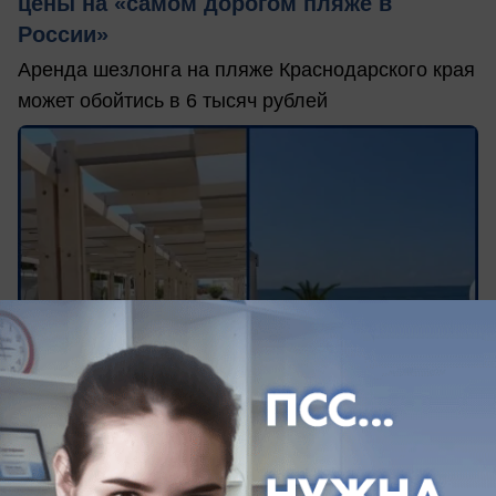
цены на «самом дорогом пляже в
России»
Аренда шезлонга на пляже Краснодарского края
может обойтись в 6 тысяч рублей
сегодня в 13:39
0