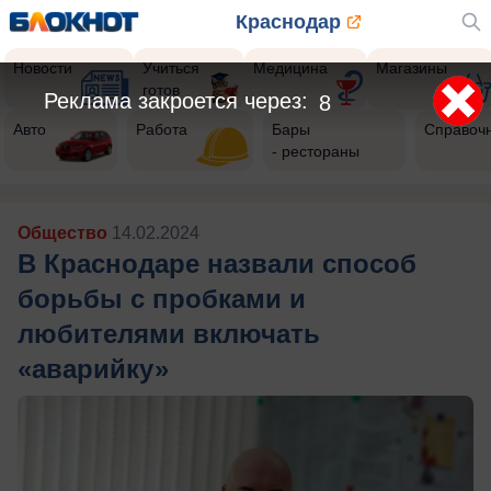
Краснодар
Новости
Учиться
Медицина
Магазины
готов
Реклама закроется через:
6
Авто
Работа
Бары
Справоч
- рестораны
Общество
14.02.2024
В Краснодаре назвали способ
борьбы с пробками и
любителями включать
«аварийку»