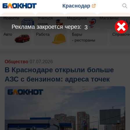
Краснодар
Новости
Учиться
Медицина
Магазины
готов
Реклама закроется через:
1
Авто
Работа
Бары
Справоч
- рестораны
Общество
07.07.2026
В Краснодаре открыли больше
АЗС с бензином: адреса точек