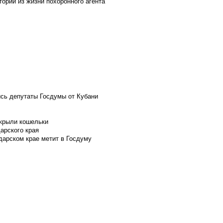
ории из жизни похоронного агента
ись депутаты Госдумы от Кубани
скрыли кошельки
арского края
дарском крае метит в Госдуму