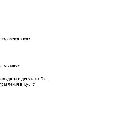
снодарского края
с топливом
ндидаты в депутаты Гос...
правления в КубГУ