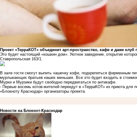
Проект «ТерраКОТ» объединит арт-пространство, кафе и даже клуб 
Это будет настоящий «кошкин дом». Уютное заведение, открытие которог
Ставропольская 163/1.
В зале гости смогут выпить чашечку кофе, подкрепиться фирменным печен
мурлыкающих братьев наших меньших. Все это будет входить в стоимо
Мурки и Мурзики будут свободно передвигаться по антикафе.
- Первые восемь котов-жителей переедут в «ТерраКОТ» из приюта для п
«Блокноту Краснодар» организаторы проекта.
Новости на Блoкнoт-Краснодар