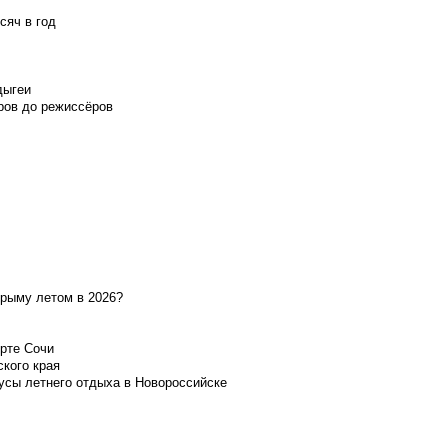
сяч в год
дыгеи
ров до режиссёров
Крыму летом в 2026?
орте Сочи
ского края
усы летнего отдыха в Новороссийске