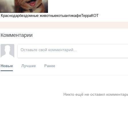
Краснодар
бездомные животные
коты
антикафе
ТерраКОТ
Комментарии
Новые
Лучшие
Ранее
Никто ещё не оставил комментари