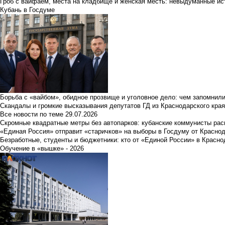
Гроб с вайфаем, места на кладбище и женская месть: невыдуманные ист
Кубань в Госдуме
Борьба с «вайбом», обидное прозвище и уголовное дело: чем запомнил
Скандалы и громкие высказывания депутатов ГД из Краснодарского края
Все новости по теме
29.07.2026
Скромные квадратные метры без автопарков: кубанские коммунисты ра
«Единая Россия» отправит «старичков» на выборы в Госдуму от Краснод
Безработные, студенты и бюджетники: кто от «Единой России» в Красно
Обучение в «вышке» - 2026