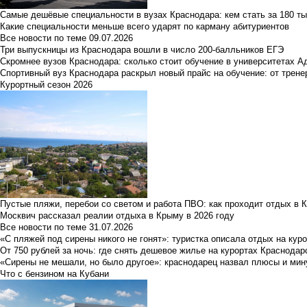
Самые дешёвые специальности в вузах Краснодара: кем стать за 180 ты
Какие специальности меньше всего ударят по карману абитуриентов
Все новости по теме
09.07.2026
Три выпускницы из Краснодара вошли в число 200-балльников ЕГЭ
Скромнее вузов Краснодара: сколько стоит обучение в университетах А
Спортивный вуз Краснодара раскрыл новый прайс на обучение: от трене
Курортный сезон 2026
Пустые пляжи, перебои со светом и работа ПВО: как проходит отдых в 
Москвич рассказал реалии отдыха в Крыму в 2026 году
Все новости по теме
31.07.2026
«С пляжей под сирены никого не гонят»: туристка описала отдых на кур
От 750 рублей за ночь: где снять дешевое жилье на курортах Краснодар
«Сирены не мешали, но было другое»: краснодарец назвал плюсы и мин
Что с бензином на Кубани