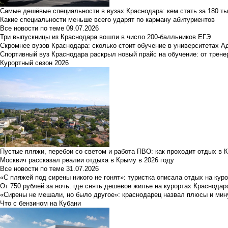
Самые дешёвые специальности в вузах Краснодара: кем стать за 180 ты
Какие специальности меньше всего ударят по карману абитуриентов
Все новости по теме
09.07.2026
Три выпускницы из Краснодара вошли в число 200-балльников ЕГЭ
Скромнее вузов Краснодара: сколько стоит обучение в университетах А
Спортивный вуз Краснодара раскрыл новый прайс на обучение: от трене
Курортный сезон 2026
Пустые пляжи, перебои со светом и работа ПВО: как проходит отдых в 
Москвич рассказал реалии отдыха в Крыму в 2026 году
Все новости по теме
31.07.2026
«С пляжей под сирены никого не гонят»: туристка описала отдых на кур
От 750 рублей за ночь: где снять дешевое жилье на курортах Краснодар
«Сирены не мешали, но было другое»: краснодарец назвал плюсы и мин
Что с бензином на Кубани