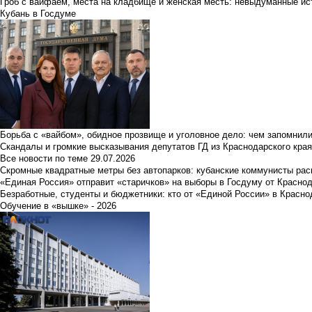
Гроб с вайфаем, места на кладбище и женская месть: невыдуманные ист
Кубань в Госдуме
Борьба с «вайбом», обидное прозвище и уголовное дело: чем запомнил
Скандалы и громкие высказывания депутатов ГД из Краснодарского края
Все новости по теме
29.07.2026
Скромные квадратные метры без автопарков: кубанские коммунисты ра
«Единая Россия» отправит «старичков» на выборы в Госдуму от Краснод
Безработные, студенты и бюджетники: кто от «Единой России» в Красно
Обучение в «вышке» - 2026