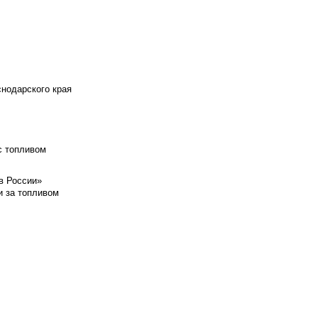
снодарского края
с топливом
в России»
и за топливом