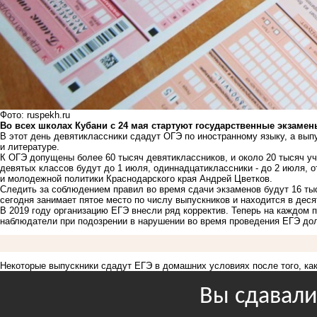
Фото: ruspekh.ru
Во всех школах Кубани с 24 мая стартуют государственные экзамен
В этот день девятиклассники сдадут ОГЭ по иностранному языку, а вып
и литературе.
К ОГЭ допущены более 60 тысяч девятиклассников, и около 20 тысяч у
девятых классов будут до 1 июля, одиннадцатиклассники - до 2 июля, 
и молодежной политики Краснодарского края Андрей Цветков.
Следить за соблюдением правил во время сдачи экзаменов будут 16 тыс
сегодня занимает пятое место по числу выпускников и находится в дес
В 2019 году организацию ЕГЭ внесли ряд корректив. Теперь на каждом п
наблюдатели при подозрении в нарушении во время проведения ЕГЭ дол
Некоторые выпускники сдадут ЕГЭ в домашних условиях после того, ка