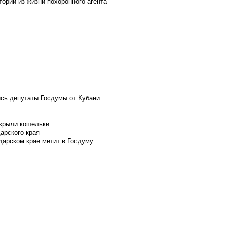
ории из жизни похоронного агента
ись депутаты Госдумы от Кубани
скрыли кошельки
арского края
дарском крае метит в Госдуму