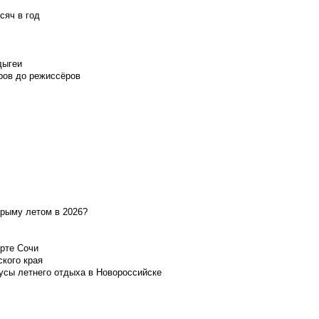
сяч в год
дыгеи
ров до режиссёров
Крыму летом в 2026?
орте Сочи
ского края
усы летнего отдыха в Новороссийске