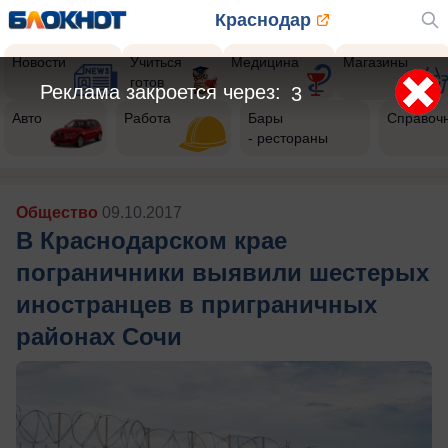
Краснодар
Новости
Учиться
Медицина
Магазины
готов
Реклама закроется через:
1
Авто
Работа
Бары
Справоч
- рестораны
Общество
09.10.2017
В Краснодарском крае
пограничники выявили шестерых
иностранцев в приграничных
районах Сочи