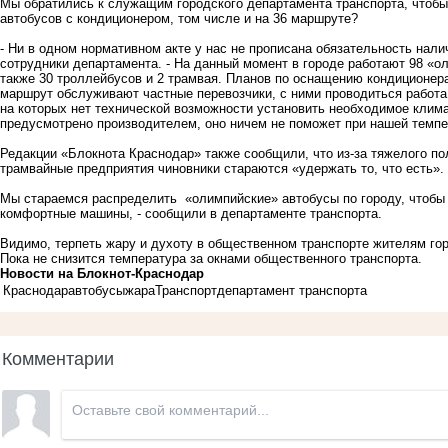
Мы обратились к служащим городского департамента транспорта, чтобы
автобусов с кондиционером, том числе и на 36 маршруте?
- Ни в одном нормативном акте у нас не прописана обязательность нал
сотрудники департамента. - На данный момент в городе работают 98 «
также 30 троллейбусов и 2 трамвая. Планов по оснащению кондиционера
маршрут обслуживают частные перевозчики, с ними проводиться работа
на которых нет технической возможности установить необходимое клима
предусмотрено производителем, оно ничем не поможет при нашей темпе
Редакции «Блокнота Краснодар» также сообщили, что из-за тяжелого п
трамвайные предприятия чиновники стараются «удержать то, что есть».
Мы стараемся распределить «олимпийские» автобусы по городу, чтоб
комфортные машины, - сообщили в департаменте транспорта.
Видимо, терпеть жару и духоту в общественном транспорте жителям гор
Пока не снизится температура за окнами общественного транспорта.
Новости на Блoкнoт-Краснодар
Краснодар
автобусы
жара
Транспорт
департамент транспорта
Комментарии