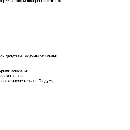
ории из жизни похоронного агента
ись депутаты Госдумы от Кубани
скрыли кошельки
арского края
дарском крае метит в Госдуму