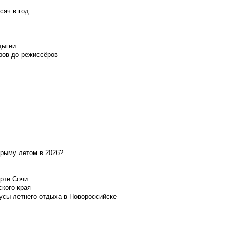
сяч в год
дыгеи
ров до режиссёров
Крыму летом в 2026?
орте Сочи
ского края
усы летнего отдыха в Новороссийске