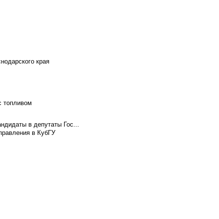
снодарского края
с топливом
ндидаты в депутаты Гос...
правления в КубГУ