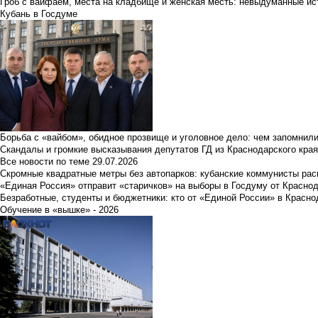
Гроб с вайфаем, места на кладбище и женская месть: невыдуманные ист
Кубань в Госдуме
Борьба с «вайбом», обидное прозвище и уголовное дело: чем запомнил
Скандалы и громкие высказывания депутатов ГД из Краснодарского края
Все новости по теме
29.07.2026
Скромные квадратные метры без автопарков: кубанские коммунисты ра
«Единая Россия» отправит «старичков» на выборы в Госдуму от Краснод
Безработные, студенты и бюджетники: кто от «Единой России» в Красно
Обучение в «вышке» - 2026