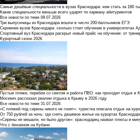
Самые дешёвые специальности в вузах Краснодара: кем стать за 180 ты
Какие специальности меньше всего ударят по карману абитуриентов
Все новости по теме
09.07.2026
Три выпускницы из Краснодара вошли в число 200-балльников ЕГЭ
Скромнее вузов Краснодара: сколько стоит обучение в университетах А
Спортивный вуз Краснодара раскрыл новый прайс на обучение: от трене
Курортный сезон 2026
Пустые пляжи, перебои со светом и работа ПВО: как проходит отдых в 
Москвич рассказал реалии отдыха в Крыму в 2026 году
Все новости по теме
31.07.2026
«С пляжей под сирены никого не гонят»: туристка описала отдых на кур
От 750 рублей за ночь: где снять дешевое жилье на курортах Краснодар
«Сирены не мешали, но было другое»: краснодарец назвал плюсы и мин
Что с бензином на Кубани