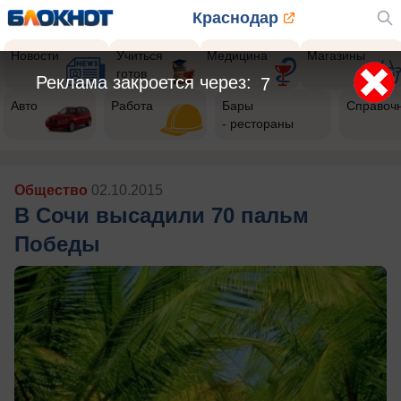
Краснодар
Новости
Учиться
Медицина
Магазины
готов
Реклама закроется через:
5
Авто
Работа
Бары
Справоч
- рестораны
Общество
02.10.2015
В Сочи высадили 70 пальм
Победы