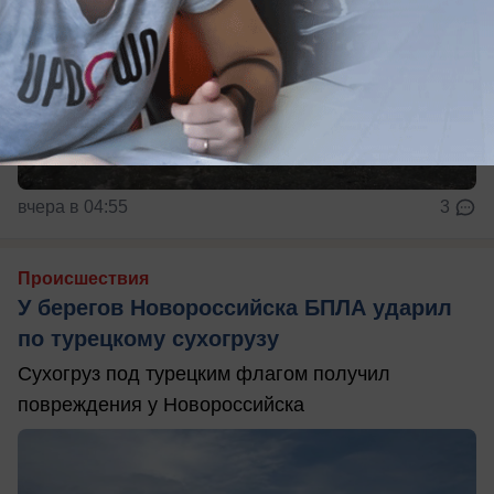
вчера в 04:55
3
Происшествия
У берегов Новороссийска БПЛА ударил
по турецкому сухогрузу
Сухогруз под турецким флагом получил
повреждения у Новороссийска