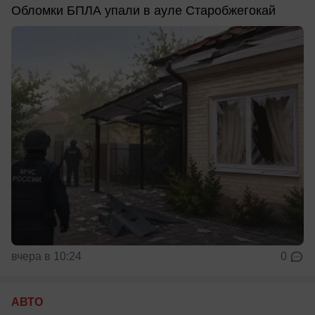
Обломки БПЛА упали в ауле Старобжегокай
вчера в 10:24
0
АВТО