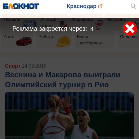
Краснодар
Новости
Учиться
Медицина
Магазины
готов
Реклама закроется через:
2
Авто
Работа
Бары
Справоч
- рестораны
Спорт
14.08.2016
Веснина и Макарова выиграли
Олимпийский турнир в Рио