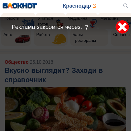
Краснодар
Новости
Учиться
Медицина
Магазины
готов
Реклама закроется через:
4
Авто
Работа
Бары
Справоч
- рестораны
Общество
25.10.2018
Вкусно выглядит? Заходи в
справочник