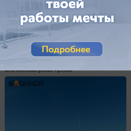
вчера в 10:24
0
АВТО
7-километровая пробка встретила
туристов на трассе к морю в
Краснодарском крае
Трассу М-4 «Дон» в Краснодарском крае сковала
многокилометровая пробка