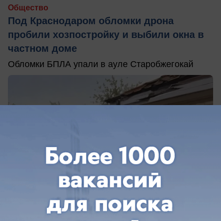
Общество
Под Краснодаром обломки дрона
пробили хозпостройку и выбили окна в
частном доме
Обломки БПЛА упали в ауле Старобжегокай