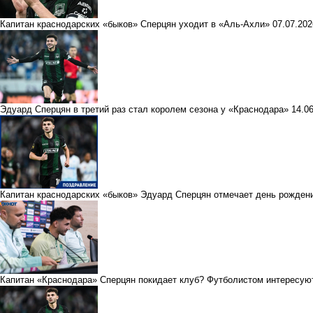
Капитан краснодарских «быков» Сперцян уходит в «Аль-Ахли»
07.07.20
Эдуард Сперцян в третий раз стал королем сезона у «Краснодара»
14.0
Капитан краснодарских «быков» Эдуард Сперцян отмечает день рожден
Капитан «Краснодара» Сперцян покидает клуб? Футболистом интересую