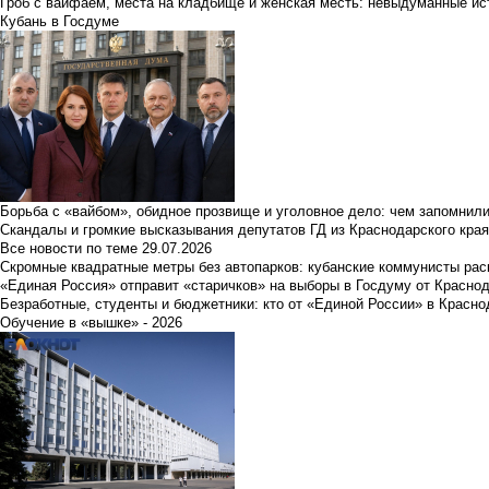
Гроб с вайфаем, места на кладбище и женская месть: невыдуманные ист
Кубань в Госдуме
Борьба с «вайбом», обидное прозвище и уголовное дело: чем запомнил
Скандалы и громкие высказывания депутатов ГД из Краснодарского края
Все новости по теме
29.07.2026
Скромные квадратные метры без автопарков: кубанские коммунисты ра
«Единая Россия» отправит «старичков» на выборы в Госдуму от Краснод
Безработные, студенты и бюджетники: кто от «Единой России» в Красно
Обучение в «вышке» - 2026