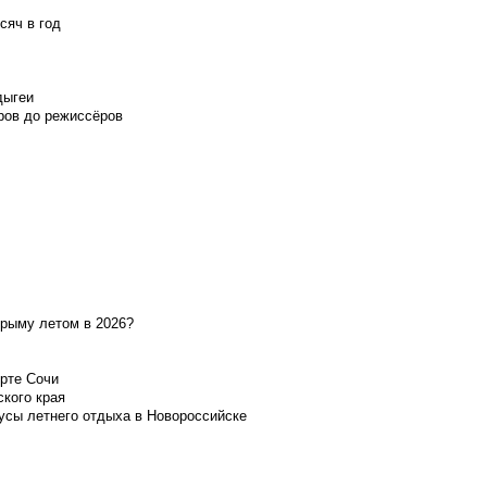
сяч в год
дыгеи
ров до режиссёров
Крыму летом в 2026?
орте Сочи
ского края
усы летнего отдыха в Новороссийске