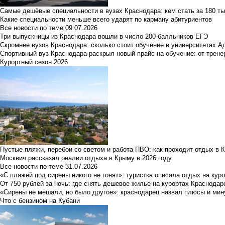
Самые дешёвые специальности в вузах Краснодара: кем стать за 180 ты
Какие специальности меньше всего ударят по карману абитуриентов
Все новости по теме
09.07.2026
Три выпускницы из Краснодара вошли в число 200-балльников ЕГЭ
Скромнее вузов Краснодара: сколько стоит обучение в университетах А
Спортивный вуз Краснодара раскрыл новый прайс на обучение: от трене
Курортный сезон 2026
Пустые пляжи, перебои со светом и работа ПВО: как проходит отдых в 
Москвич рассказал реалии отдыха в Крыму в 2026 году
Все новости по теме
31.07.2026
«С пляжей под сирены никого не гонят»: туристка описала отдых на кур
От 750 рублей за ночь: где снять дешевое жилье на курортах Краснодар
«Сирены не мешали, но было другое»: краснодарец назвал плюсы и мин
Что с бензином на Кубани