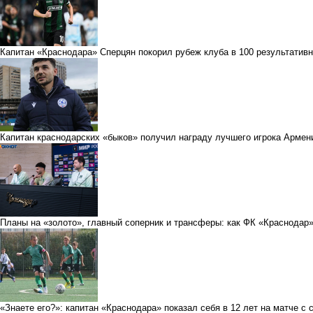
Капитан «Краснодара» Сперцян покорил рубеж клуба в 100 результатив
Капитан краснодарских «быков» получил награду лучшего игрока Армен
Планы на «золото», главный соперник и трансферы: как ФК «Краснодар»
«Знаете его?»: капитан «Краснодара» показал себя в 12 лет на матче с