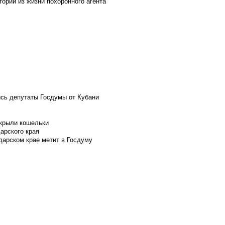
ории из жизни похоронного агента
ись депутаты Госдумы от Кубани
скрыли кошельки
арского края
дарском крае метит в Госдуму