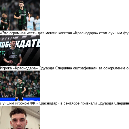
«Это огромная честь для меня»: капитан «Краснодара» стал лучшим фу
Игрока «Краснодара» Эдуарда Сперцяна оштрафовали за оскорбление с
Лучшим игроком ФК «Краснодар» в сентябре признали Эдуарда Сперця