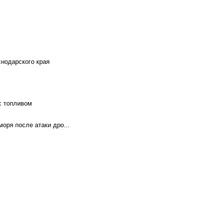
снодарского края
с топливом
оря после атаки дро...