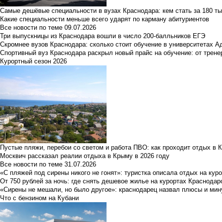
Самые дешёвые специальности в вузах Краснодара: кем стать за 180 ты
Какие специальности меньше всего ударят по карману абитуриентов
Все новости по теме
09.07.2026
Три выпускницы из Краснодара вошли в число 200-балльников ЕГЭ
Скромнее вузов Краснодара: сколько стоит обучение в университетах А
Спортивный вуз Краснодара раскрыл новый прайс на обучение: от трене
Курортный сезон 2026
Пустые пляжи, перебои со светом и работа ПВО: как проходит отдых в 
Москвич рассказал реалии отдыха в Крыму в 2026 году
Все новости по теме
31.07.2026
«С пляжей под сирены никого не гонят»: туристка описала отдых на кур
От 750 рублей за ночь: где снять дешевое жилье на курортах Краснодар
«Сирены не мешали, но было другое»: краснодарец назвал плюсы и мин
Что с бензином на Кубани