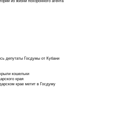
ории из жизни похоронного агента
ись депутаты Госдумы от Кубани
скрыли кошельки
арского края
дарском крае метит в Госдуму