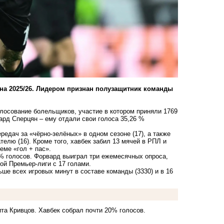
она 2025/26. Лидером признан полузащитник команды
лосование болельщиков, участие в котором приняли 1769
ард Сперцян – ему отдали свои голоса 35,26 %
редач за «чёрно-зелёных» в одном сезоне (17), а также
елю (16). Кроме того, хавбек забил 13 мячей в РПЛ и
еме «гол + пас».
 % голосов. Форвард выиграл три ежемесячных опроса,
й Премьер-лиги с 17 голами.
ьше всех игровых минут в составе команды (3330) и в 16
та Кривцов. Хавбек собрал почти 20% голосов.