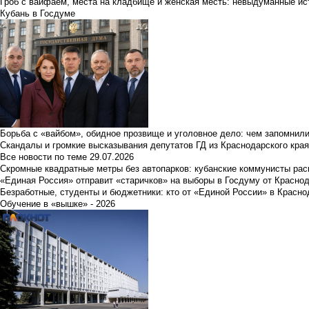
Гроб с вайфаем, места на кладбище и женская месть: невыдуманные ист
Кубань в Госдуме
Борьба с «вайбом», обидное прозвище и уголовное дело: чем запомнил
Скандалы и громкие высказывания депутатов ГД из Краснодарского края
Все новости по теме
29.07.2026
Скромные квадратные метры без автопарков: кубанские коммунисты ра
«Единая Россия» отправит «старичков» на выборы в Госдуму от Краснод
Безработные, студенты и бюджетники: кто от «Единой России» в Красно
Обучение в «вышке» - 2026