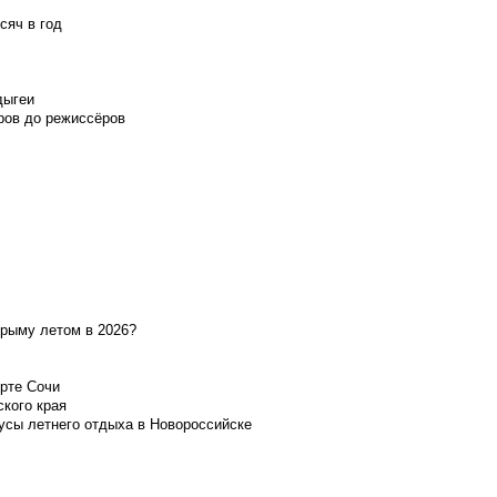
сяч в год
дыгеи
ров до режиссёров
Крыму летом в 2026?
орте Сочи
ского края
усы летнего отдыха в Новороссийске