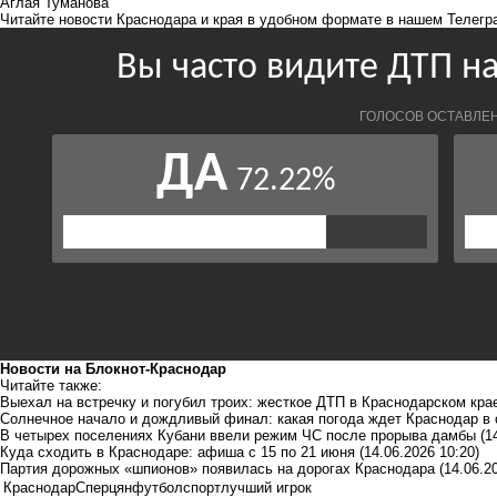
Аглая Туманова
Читайте новости Краснодара и края в удобном формате в нашем
Телегр
Новости на Блoкнoт-Краснодар
Читайте также:
Выехал на встречку и погубил троих: жесткое ДТП в Краснодарском кра
Солнечное начало и дождливый финал: какая погода ждет Краснодар в
В четырех поселениях Кубани ввели режим ЧС после прорыва дамбы
(1
Куда сходить в Краснодаре: афиша с 15 по 21 июня
(14.06.2026 10:20)
Партия дорожных «шпионов» появилась на дорогах Краснодара
(14.06.2
Краснодар
Сперцян
футбол
спорт
лучший игрок