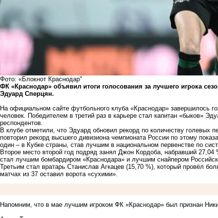
Фото: «Блокнот Краснодар"
ФК «Краснодар» объявил итоги голосования за лучшего игрока сез
Эдуард Сперцян.
На официальном сайте футбольного клуба «Краснодар» завершилось го
человек. Победителем в третий раз в карьере стал капитан «быков» Эду
респондентов.
В клубе отметили, что Эдуард обновил рекорд по количеству голевых пе
повторил рекорд высшего дивизиона чемпионата России по этому показат
один – в Кубке страны, став лучшим в национальном первенстве по сист
Второе место второй год подряд занял Джон Кордоба, набравший 27,04
стал лучшим бомбардиром «Краснодара» и лучшим снайпером Российско
Третьим стал вратарь Станислав Агкацев (15,70 %), который провёл бол
матчах из 37 оставил ворота «сухими».
Напомним, что в мае лучшим игроком ФК «Краснодар» был признан Ники