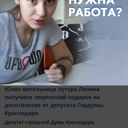
вчера в 17:02
0
Общество
Юная жительница хутора Ленина
получила творческий подарок на
десятилетие от депутата Гордумы
Краснодара
Депутат городской Думы Краснодара