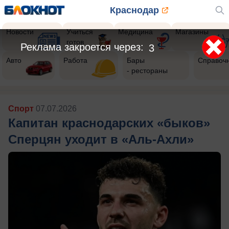
Краснодар
Новости
Учиться
Медицина
Магазины
готов
Авто
Работа
Бары
Справоч
- рестораны
Спорт
07.07.2026
Капитан краснодарских «быков»
Сперцян уходит в «Аль-Ахли»