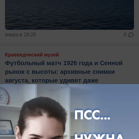
вчера в 18:26
0
Краеведческий музей
Футбольный матч 1926 года и Сенной
рынок с высоты: архивные снимки
августа, которые удивят даже
старожилов
Как выглядел Краснодар в августе разных годов