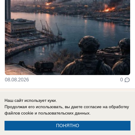
08.08.2026
0
В России
Наш сайт использует куки.
Праздник есть, закона нет: День
Продолжая его использовать, вы даете согласие на обработку
файлов cookie
и пользовательских данных.
физкультурника предложили
официально узаконить
ПОНЯТНО
День физкультурника, который уже