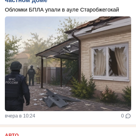
Обломки БПЛА упали в ауле Старобжегокай
вчера в 10:24
0
АВТО