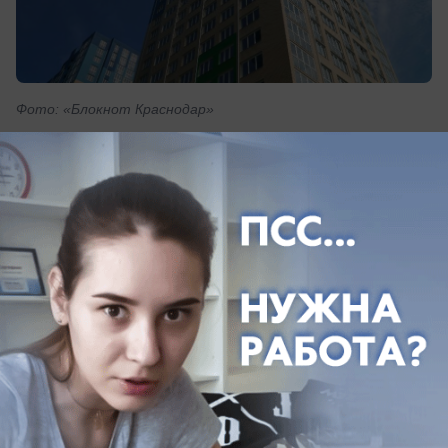
Фото: «Блокнот Краснодар»
К 10 февраля краснодарские аналитики
пришли к выводу о необходимости
расширения границ Краснодара из-за
плотной застройки города.
В 2024 году границы Краснодара расширятся из-
за роста объемов нового строительства и
дефицита земельных участков в центральных
районах. В этом уверены аналитики.
Мнение специалистов сходится на том, что
спрос на рынке первичной недвижимости