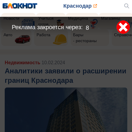
Краснодар
Новости
Учиться
Медицина
Магазины
готов
Реклама закроется через:
7
Авто
Работа
Бары
Справоч
- рестораны
Недвижимость
10.02.2024
Аналитики заявили о расширении
границ Краснодара