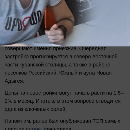
Краснодара будет формироваться во многом за
счет внутренней миграции из новых и северных
регионов России.
По официальным данным, около 60% сделок по
приобретению недвижимости в Краснодаре
совершают именно приезжие. Очередная
застройка прогнозируется в северо-восточной
части кубанской столицы, а также в районе
поселков Российский, Южный и аула Новая
Адыгея.
Цены на новостройки могут начать расти на 1,5–
2% в месяц. Ипотеке в этом вопросе отводится
одна из ключевых ролей.
Напомним, ранее был опубликован ТОП самых
дорогих
домов
Краснодара.