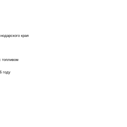
снодарского края
с топливом
6 году