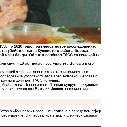
998 по 2010 года, появилось новое расследование.
ют в убийстве главы Кущевского района Бориса
угой член банды. Об этом сообщил ТАСС со ссылкой на
ли спустя 19 лет после преступления. Цеповяз и его
.
о бывшей жены, согласно которым они причастны к
сследование уголовного дела возобновлено, Цеповяз с
в комментарии для ТАСС источник.
дой «Цапков». Цеповяз и его бывшая супруга, по данным
м был киллер банды Виталий Иванов, покончивший с
йство в «Кущёвке» могло быть связано с переделом сфер
преступление
. Они ворвались в дом к фермеру Серверу