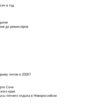
сяч в год
дыгеи
ров до режиссёров
Крыму летом в 2026?
орте Сочи
ского края
усы летнего отдыха в Новороссийске