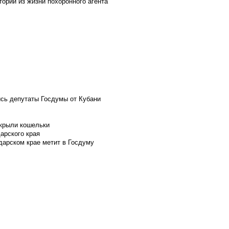
ории из жизни похоронного агента
ись депутаты Госдумы от Кубани
скрыли кошельки
арского края
дарском крае метит в Госдуму