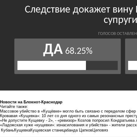
Новости на Блoкнoт-Краснодар
Читайте также:
Массовое убийство в «Кущёвке» могло быть связано с переделом сфер
Кровавая «Кущевка»: 10 лет со дня одного из самых резонансных прест
«Не допустите Кущевку - 2», - «ревизор» Козлов попросил Кондратьева
«Ладожская хуже «кущевки»: изнасилования и убийства» - жители расс
Кубань
Кущевка
Кущевская станица
банда Цапков
Цеповяз