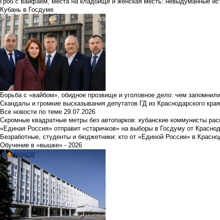
Гроб с вайфаем, места на кладбище и женская месть: невыдуманные ист
Кубань в Госдуме
Борьба с «вайбом», обидное прозвище и уголовное дело: чем запомнил
Скандалы и громкие высказывания депутатов ГД из Краснодарского края
Все новости по теме
29.07.2026
Скромные квадратные метры без автопарков: кубанские коммунисты ра
«Единая Россия» отправит «старичков» на выборы в Госдуму от Краснод
Безработные, студенты и бюджетники: кто от «Единой России» в Красно
Обучение в «вышке» - 2026