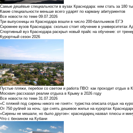
Самые дешёвые специальности в вузах Краснодара: кем стать за 180 ты
Какие специальности меньше всего ударят по карману абитуриентов
Все новости по теме
09.07.2026
Три выпускницы из Краснодара вошли в число 200-балльников ЕГЭ
Скромнее вузов Краснодара: сколько стоит обучение в университетах А
Спортивный вуз Краснодара раскрыл новый прайс на обучение: от трене
Курортный сезон 2026
Пустые пляжи, перебои со светом и работа ПВО: как проходит отдых в 
Москвич рассказал реалии отдыха в Крыму в 2026 году
Все новости по теме
31.07.2026
«С пляжей под сирены никого не гонят»: туристка описала отдых на кур
От 750 рублей за ночь: где снять дешевое жилье на курортах Краснодар
«Сирены не мешали, но было другое»: краснодарец назвал плюсы и мин
Что с бензином на Кубани