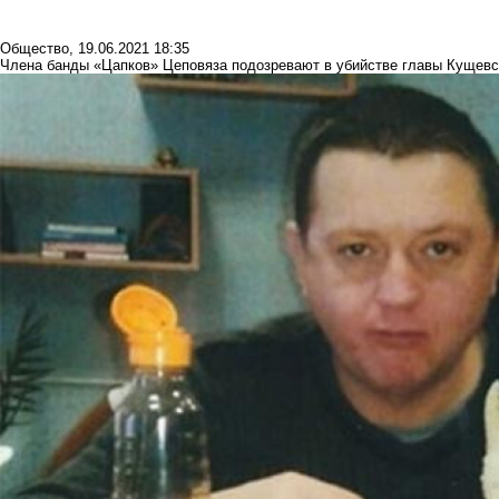
Общество
,
19.06.2021 18:35
Члена банды «Цапков» Цеповяза подозревают в убийстве главы Кущевск