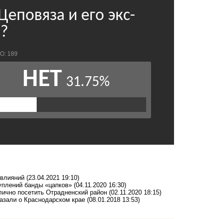
 влияний
(23.04.2021 19:10)
уплений банды «цапков»
(04.11.2020 16:30)
 лично посетить Отрадненский район
(02.11.2020 18:15)
казали о Краснодарском крае
(08.01.2018 13:53)