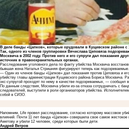
В деле банды «Цапков», которые орудовали в Кущевском районе с 1
Так, одного из членов группировки Вячеслава Цеповяза подозрева
Москвича в 2002 году. Против него и его супруги дал показания др
источник в правоохранительных органах.
Расследование уголовного дела по факту убийства Москвича восстанови
бывшая жена Наталья Стришняя фигурируют теперь как подозреваемые
— Один из членов банды «Цапков» дал показания против Цеповяза и ег
убийству главы администрации Кущевского района Бориса Москвича. Ра
экс-супругой проходят по нему в качестве подозреваемых, — сообщил 
По данным следствия, Москвича убили из-за отказа сотрудничать с бан
следователей, выступили в роли организаторов убийства. Исполнителе
собой в СИЗО.
Напомним, Life провел расследование, согласно которому
массовое уби
влияний
. Почти 11 лет банда «Цапков» совершила свое
самое жестокое 
Аметову и убили 12 человек, среди которых были дети.
Андрей Ветров