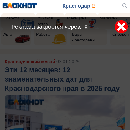
Краснодар
Новости
Учиться
Медицина
Магазины
готов
Реклама закроется через:
6
Авто
Работа
Бары
Справоч
- рестораны
Краеведческий музей
03.01.2025
Эти 12 месяцев: 12
знаменательных дат для
Краснодарского края в 2025 году