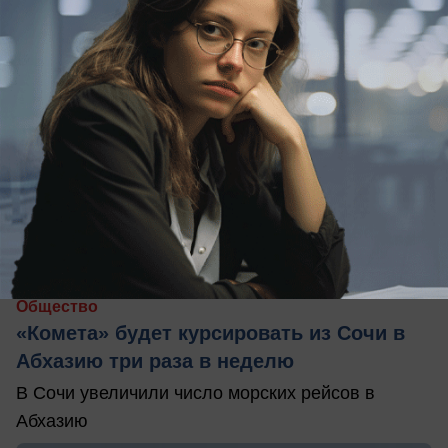
вчера в 16:27
0
Общество
«Комета» будет курсировать из Сочи в
Абхазию три раза в неделю
В Сочи увеличили число морских рейсов в
Абхазию