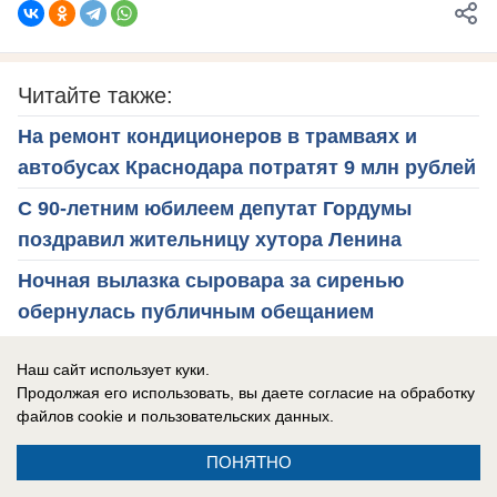
Читайте также:
На ремонт кондиционеров в трамваях и
автобусах Краснодара потратят 9 млн рублей
С 90-летним юбилеем депутат Гордумы
поздравил жительницу хутора Ленина
Ночная вылазка сыровара за сиренью
обернулась публичным обещанием
озеленить Краснодар
Наш сайт использует куки.
Бывший вице-губернатор Краснодарского
Продолжая его использовать, вы даете согласие на обработку
края Минькова отделалась «условкой»
файлов cookie
и пользовательских данных.
Автомобилям запретят ездить по улице в
ПОНЯТНО
центре Краснодара