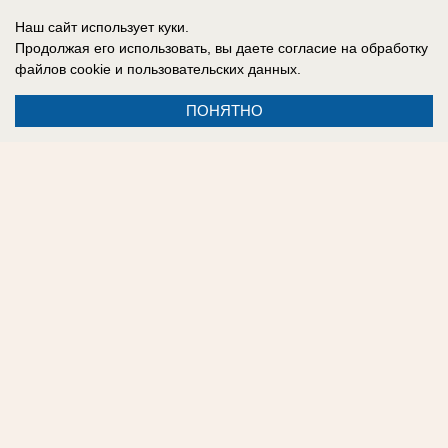
Аглая Туманова
Наш сайт использует куки.
Продолжая его использовать, вы даете согласие на обработку
Читайте новости Краснодара и края в удобном
файлов cookie
и пользовательских данных.
формате в нашем
Телеграм-канале
и в
MAX.
ПОНЯТНО