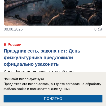
08.08.2026
0
В России
Праздник есть, закона нет: День
физкультурника предложили
официально узаконить
День физкультурника, который уже
десятилетиями отмечают по всей России,
Наш сайт использует куки.
Продолжая его использовать, вы даете согласие на обработку
предложили официально закрепить в
файлов cookie
и пользовательских данных.
законодательстве в ...
ПОНЯТНО