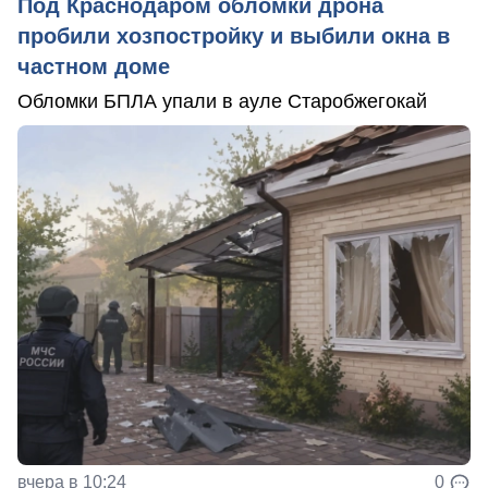
Под Краснодаром обломки дрона
пробили хозпостройку и выбили окна в
частном доме
Обломки БПЛА упали в ауле Старобжегокай
вчера в 10:24
0