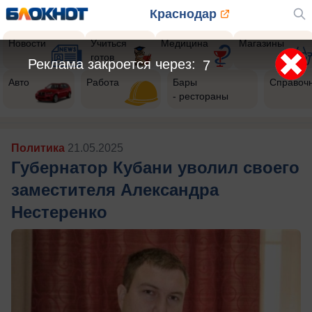
Краснодар
Новости
Учиться
Медицина
Магазины
готов
Реклама закроется через:
5
Авто
Работа
Бары
Справоч
- рестораны
Политика
21.05.2025
Губернатор Кубани уволил своего
заместителя Александра
Нестеренко