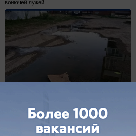
вонючей лужей
вчера в 15:03
0
Общество