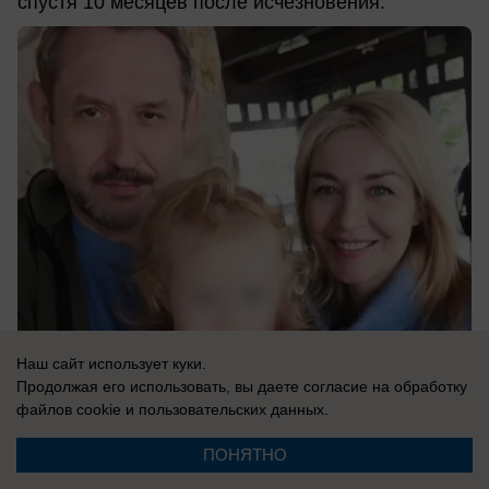
спустя 10 месяцев после исчезновения.
Наш сайт использует куки.
06.08.2026
0
Продолжая его использовать, вы даете согласие на обработку
файлов cookie
и пользовательских данных.
ПОНЯТНО
Новости СМИ2