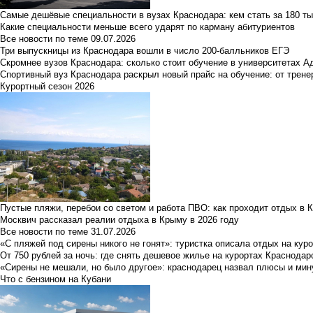
Самые дешёвые специальности в вузах Краснодара: кем стать за 180 ты
Какие специальности меньше всего ударят по карману абитуриентов
Все новости по теме
09.07.2026
Три выпускницы из Краснодара вошли в число 200-балльников ЕГЭ
Скромнее вузов Краснодара: сколько стоит обучение в университетах А
Спортивный вуз Краснодара раскрыл новый прайс на обучение: от трене
Курортный сезон 2026
Пустые пляжи, перебои со светом и работа ПВО: как проходит отдых в 
Москвич рассказал реалии отдыха в Крыму в 2026 году
Все новости по теме
31.07.2026
«С пляжей под сирены никого не гонят»: туристка описала отдых на кур
От 750 рублей за ночь: где снять дешевое жилье на курортах Краснодар
«Сирены не мешали, но было другое»: краснодарец назвал плюсы и мин
Что с бензином на Кубани