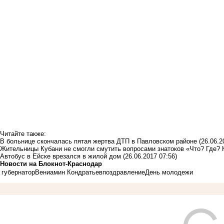
Читайте также:
В больнице скончалась пятая жертва ДТП в Павловском районе
(26.06.2
Жительницы Кубани не смогли смутить вопросами знатоков «Что? Где?
Автобус в Ейске врезался в жилой дом
(26.06.2017 07:56)
Новости на Блoкнoт-Краснодар
губернатор
Вениамин Кондратьев
поздравление
День молодежи