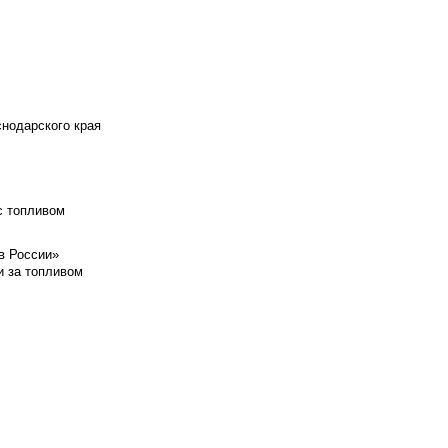
снодарского края
с топливом
в России»
и за топливом