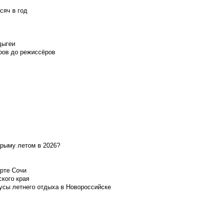
сяч в год
дыгеи
ров до режиссёров
Крыму летом в 2026?
орте Сочи
ского края
усы летнего отдыха в Новороссийске