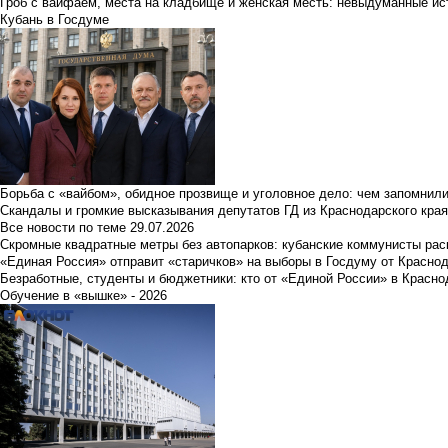
Гроб с вайфаем, места на кладбище и женская месть: невыдуманные ист
Кубань в Госдуме
Борьба с «вайбом», обидное прозвище и уголовное дело: чем запомнил
Скандалы и громкие высказывания депутатов ГД из Краснодарского края
Все новости по теме
29.07.2026
Скромные квадратные метры без автопарков: кубанские коммунисты ра
«Единая Россия» отправит «старичков» на выборы в Госдуму от Краснод
Безработные, студенты и бюджетники: кто от «Единой России» в Красно
Обучение в «вышке» - 2026