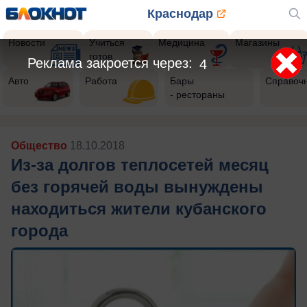
Краснодар
Новости
Учиться
Медицина
Магазины
готов
Реклама закроется через:
2
Авто
Работа
Бары
Справоч
- рестораны
Общество
18.10.2018
Из-за долгов теплосетей месяц
без горячей воды вынуждены
находиться жители кубанского
города