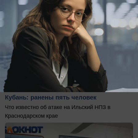
сегодня в 09:52
0
Происшествия
Ильский НПЗ горит после атаки БПЛА на
Кубань: ранены пять человек
Что известно об атаке на Ильский НПЗ в
Краснодарском крае