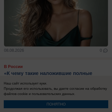
08.08.2026
0
В России
«К чему такие наложившие полные
штаны, вонючие посредники?»: Дмитрий
Наш сайт использует куки.
Медведев рассказал про «пробный шар»
Продолжая его использовать, вы даете согласие на обработку
проверки России на прочность
файлов cookie
и пользовательских данных.
Ситуация с Грузией показала, какие глупые
ПОНЯТНО
взгляды навязывает Запад, сказал