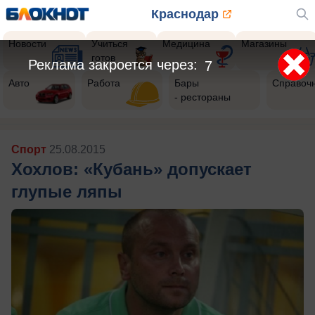
Краснодар
Новости
Учиться
Медицина
Магазины
готов
Реклама закроется через:
5
Авто
Работа
Бары
Справоч
- рестораны
Спорт
25.08.2015
Хохлов: «Кубань» допускает
глупые ляпы