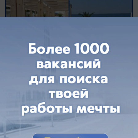
вчера в 13:39
0
Общество
«Сезон закончится – бензин будет»:
краснодарцы опять встали в очереди за
топливом
Краснодарцы рассказали, что происходит на
АЗС