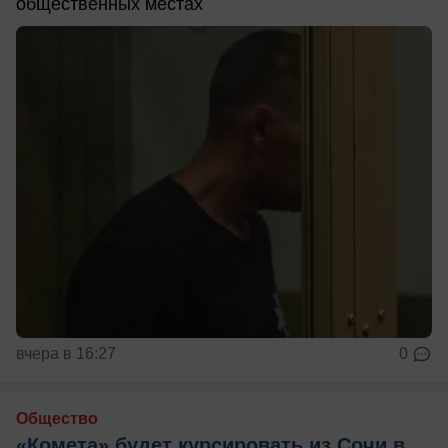
общественных местах
вчера в 16:27
0
Общество
«Комета» будет курсировать из Сочи в