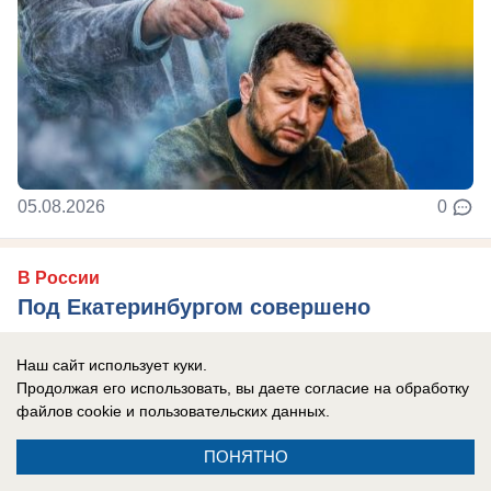
05.08.2026
0
В России
Под Екатеринбургом совершено
покушение на производителя
наводящего ужас на украинских
Наш сайт использует куки.
Продолжая его использовать, вы даете согласие на обработку
боевиков дронов «Упырь»
файлов cookie
и пользовательских данных.
Водитель погиб, сам Владимир Ткачук находится
ПОНЯТНО
в реанимации, врачи борются за его жизнь.