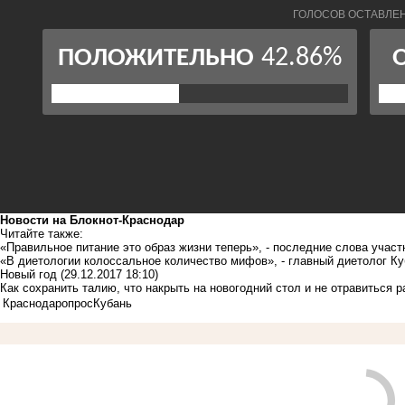
Новости на Блoкнoт-Краснодар
Читайте также:
«Правильное питание это образ жизни теперь», - последние слова учас
«В диетологии колоссальное количество мифов», - главный диетолог Ку
Новый год
(29.12.2017 18:10)
Как сохранить талию, что накрыть на новогодний стол и не отравиться 
Краснодар
опрос
Кубань