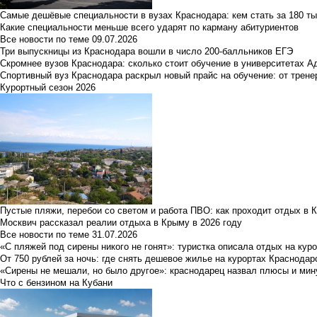
Самые дешёвые специальности в вузах Краснодара: кем стать за 180 ты
Какие специальности меньше всего ударят по карману абитуриентов
Все новости по теме
09.07.2026
Три выпускницы из Краснодара вошли в число 200-балльников ЕГЭ
Скромнее вузов Краснодара: сколько стоит обучение в университетах А
Спортивный вуз Краснодара раскрыл новый прайс на обучение: от трене
Курортный сезон 2026
Пустые пляжи, перебои со светом и работа ПВО: как проходит отдых в 
Москвич рассказал реалии отдыха в Крыму в 2026 году
Все новости по теме
31.07.2026
«С пляжей под сирены никого не гонят»: туристка описала отдых на кур
От 750 рублей за ночь: где снять дешевое жилье на курортах Краснодар
«Сирены не мешали, но было другое»: краснодарец назвал плюсы и мин
Что с бензином на Кубани