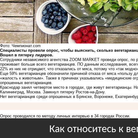
Фото: Чемпионат.com
Специалисты провели опрос, чтобы выяснить, сколько вегетарианц
Вошел в пятерку лидеров.
Сотрудники независимого агентства ZOOM MARKET проведи опрос, по ре
проживает больше всего вегетарианцев. ПО данным исследования, всего
22% из них не отрицают, что отказались от мяса, потому что «так модно
Еще 59% вегетарианцев обозначили причиной отказа от мяса «пользу д
«жалость к животным». Также в причинах указывались «медицинские ог
опрошенных вегетарианцев.
Краснодар занял четвертое место в городах, где живут вегетарианцы. Н
Калининград, Москва. Замкнул пятерку Ростов-на-Дону.
Нет вегетарианцев среди опрошенных в Брянске, Воронеже, Екатеринбур
Опрос проводился по методу личных интервью в 34 городах России.