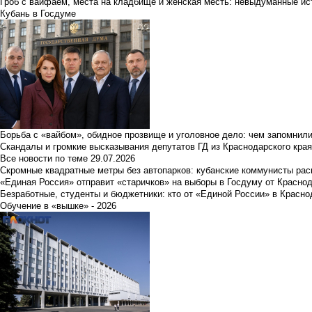
Гроб с вайфаем, места на кладбище и женская месть: невыдуманные ист
Кубань в Госдуме
Борьба с «вайбом», обидное прозвище и уголовное дело: чем запомнил
Скандалы и громкие высказывания депутатов ГД из Краснодарского края
Все новости по теме
29.07.2026
Скромные квадратные метры без автопарков: кубанские коммунисты ра
«Единая Россия» отправит «старичков» на выборы в Госдуму от Краснод
Безработные, студенты и бюджетники: кто от «Единой России» в Красно
Обучение в «вышке» - 2026