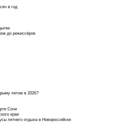
сяч в год
дыгеи
ров до режиссёров
Крыму летом в 2026?
орте Сочи
ского края
усы летнего отдыха в Новороссийске