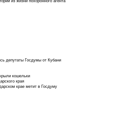
ории из жизни похоронного агента
ись депутаты Госдумы от Кубани
скрыли кошельки
арского края
дарском крае метит в Госдуму