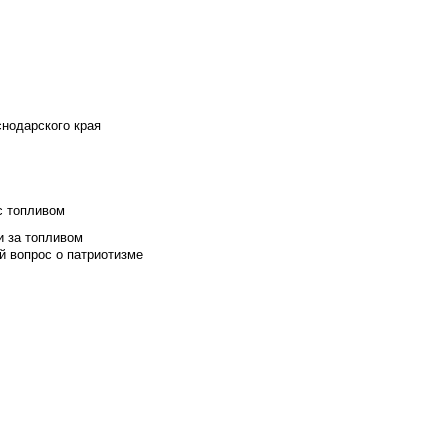
снодарского края
с топливом
и за топливом
й вопрос о патриотизме