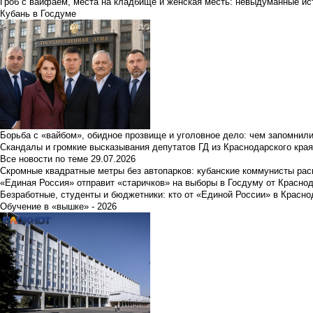
Гроб с вайфаем, места на кладбище и женская месть: невыдуманные ист
Кубань в Госдуме
Борьба с «вайбом», обидное прозвище и уголовное дело: чем запомнил
Скандалы и громкие высказывания депутатов ГД из Краснодарского края
Все новости по теме
29.07.2026
Скромные квадратные метры без автопарков: кубанские коммунисты ра
«Единая Россия» отправит «старичков» на выборы в Госдуму от Краснод
Безработные, студенты и бюджетники: кто от «Единой России» в Красно
Обучение в «вышке» - 2026