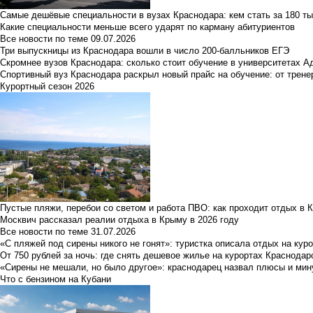
Самые дешёвые специальности в вузах Краснодара: кем стать за 180 ты
Какие специальности меньше всего ударят по карману абитуриентов
Все новости по теме
09.07.2026
Три выпускницы из Краснодара вошли в число 200-балльников ЕГЭ
Скромнее вузов Краснодара: сколько стоит обучение в университетах А
Спортивный вуз Краснодара раскрыл новый прайс на обучение: от трене
Курортный сезон 2026
Пустые пляжи, перебои со светом и работа ПВО: как проходит отдых в 
Москвич рассказал реалии отдыха в Крыму в 2026 году
Все новости по теме
31.07.2026
«С пляжей под сирены никого не гонят»: туристка описала отдых на кур
От 750 рублей за ночь: где снять дешевое жилье на курортах Краснодар
«Сирены не мешали, но было другое»: краснодарец назвал плюсы и мин
Что с бензином на Кубани