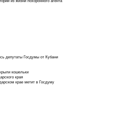
ории из жизни похоронного агента
ись депутаты Госдумы от Кубани
скрыли кошельки
арского края
дарском крае метит в Госдуму