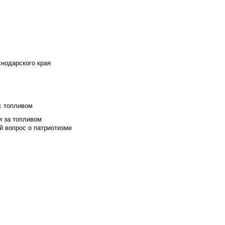
снодарского края
с топливом
и за топливом
й вопрос о патриотизме