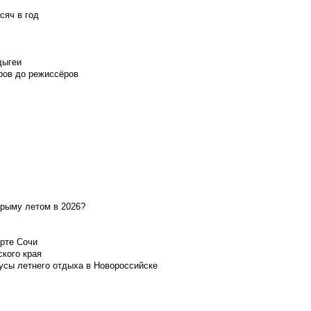
сяч в год
дыгеи
ров до режиссёров
Крыму летом в 2026?
орте Сочи
ского края
усы летнего отдыха в Новороссийске