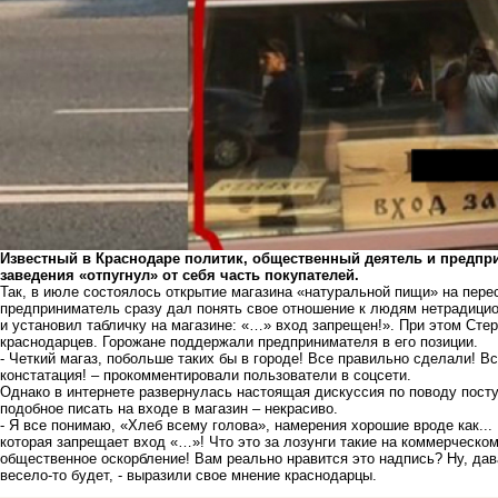
Известный в Краснодаре политик, общественный деятель и предпри
заведения «отпугнул» от себя часть покупателей.
Так, в июле состоялось открытие магазина «натуральной пищи» на пер
предприниматель сразу дал понять свое отношение к людям нетрадицио
и установил табличку на магазине: «…» вход запрещен!». При этом Стер
краснодарцев. Горожане поддержали предпринимателя в его позиции.
- Четкий магаз, побольше таких бы в городе! Все правильно сделали! Вс
констатация! – прокомментировали пользователи в соцсети.
Однако в интернете развернулась настоящая дискуссия по поводу посту
подобное писать на входе в магазин – некрасиво.
- Я все понимаю, «Хлеб всему голова», намерения хорошие вроде как...
которая запрещает вход «…»! Что это за лозунги такие на коммерческо
общественное оскорбление! Вам реально нравится это надпись? Ну, дав
весело-то будет, - выразили свое мнение краснодарцы.