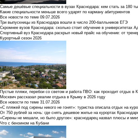
Самые дешёвые специальности в вузах Краснодара: кем стать за 180 ты
Какие специальности меньше всего ударят по карману абитуриентов
Все новости по теме
09.07.2026
Три выпускницы из Краснодара вошли в число 200-балльников ЕГЭ
Скромнее вузов Краснодара: сколько стоит обучение в университетах А
Спортивный вуз Краснодара раскрыл новый прайс на обучение: от трене
Курортный сезон 2026
Пустые пляжи, перебои со светом и работа ПВО: как проходит отдых в 
Москвич рассказал реалии отдыха в Крыму в 2026 году
Все новости по теме
31.07.2026
«С пляжей под сирены никого не гонят»: туристка описала отдых на кур
От 750 рублей за ночь: где снять дешевое жилье на курортах Краснодар
«Сирены не мешали, но было другое»: краснодарец назвал плюсы и мин
Что с бензином на Кубани