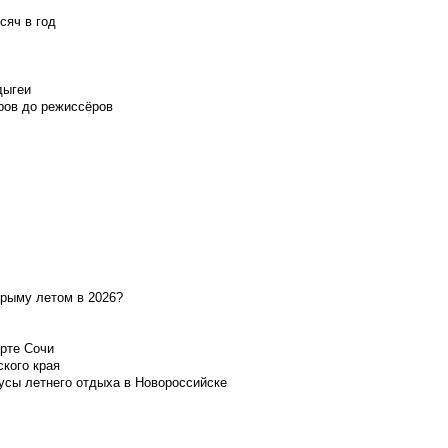
сяч в год
дыгеи
ров до режиссёров
Крыму летом в 2026?
орте Сочи
ского края
усы летнего отдыха в Новороссийске