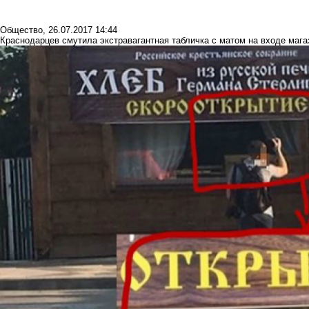
Общество
,
26.07.2017 14:44
Краснодарцев смутила экстравагантная табличка с матом на входе мага