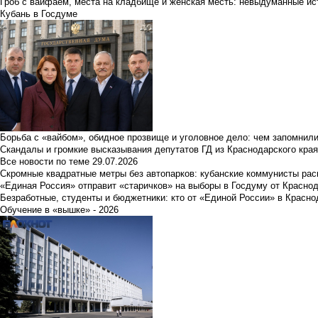
Гроб с вайфаем, места на кладбище и женская месть: невыдуманные ист
Кубань в Госдуме
Борьба с «вайбом», обидное прозвище и уголовное дело: чем запомнил
Скандалы и громкие высказывания депутатов ГД из Краснодарского края
Все новости по теме
29.07.2026
Скромные квадратные метры без автопарков: кубанские коммунисты ра
«Единая Россия» отправит «старичков» на выборы в Госдуму от Краснод
Безработные, студенты и бюджетники: кто от «Единой России» в Красно
Обучение в «вышке» - 2026