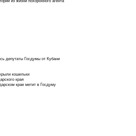
ории из жизни похоронного агента
ись депутаты Госдумы от Кубани
скрыли кошельки
арского края
дарском крае метит в Госдуму