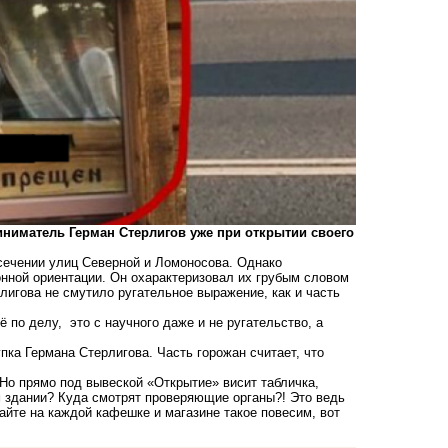
ниматель Герман Стерлигов уже при открытии своего
есечении улиц Северной и Ломоносова. Однако
нной ориентации. Он охарактеризовал их грубым словом
лигова не смутило ругательное выражение, как и часть
ё по делу, это с научного даже и не ругательство, а
пка Германа Стерлигова. Часть горожан считает, что
 Но прямо под вывеской «Открытие» висит табличка,
м здании? Куда смотрят проверяющие органы?! Это ведь
айте на каждой кафешке и магазине такое повесим, вот