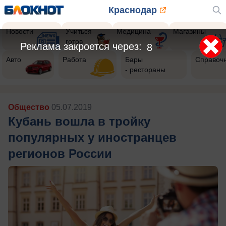
Краснодар
Новости
Учиться
Медицина
Магазины
готов
Реклама закроется через:
5
Авто
Работа
Бары
Справоч
- рестораны
Общество
05.07.2019
Кубань вошла в тройку
популярных у иностранцев
регионов России