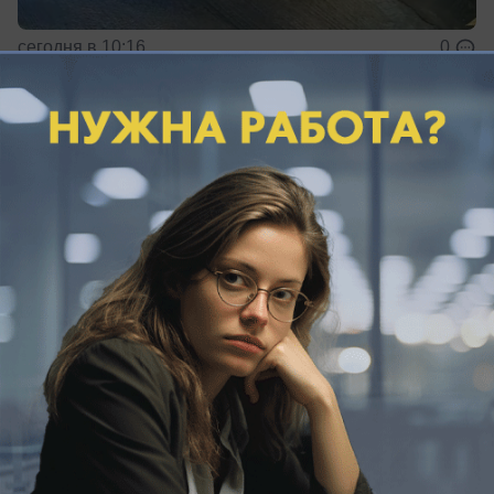
сегодня в 10:16
0
Общество
Ночь под сиренами провели жители
Краснодарского края
Кубань провела ночь в режиме повышенной
готовности