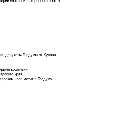
ории из жизни похоронного агента
ись депутаты Госдумы от Кубани
скрыли кошельки
арского края
дарском крае метит в Госдуму