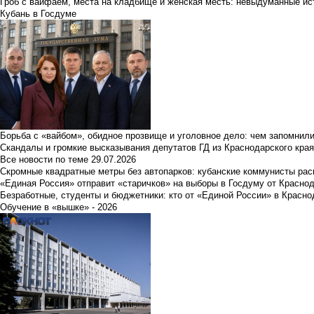
Гроб с вайфаем, места на кладбище и женская месть: невыдуманные ист
Кубань в Госдуме
Борьба с «вайбом», обидное прозвище и уголовное дело: чем запомнил
Скандалы и громкие высказывания депутатов ГД из Краснодарского края
Все новости по теме
29.07.2026
Скромные квадратные метры без автопарков: кубанские коммунисты ра
«Единая Россия» отправит «старичков» на выборы в Госдуму от Краснод
Безработные, студенты и бюджетники: кто от «Единой России» в Красно
Обучение в «вышке» - 2026