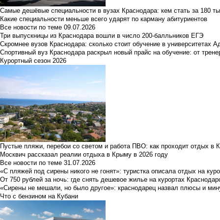
Самые дешёвые специальности в вузах Краснодара: кем стать за 180 ты
Какие специальности меньше всего ударят по карману абитуриентов
Все новости по теме
09.07.2026
Три выпускницы из Краснодара вошли в число 200-балльников ЕГЭ
Скромнее вузов Краснодара: сколько стоит обучение в университетах А
Спортивный вуз Краснодара раскрыл новый прайс на обучение: от трене
Курортный сезон 2026
Пустые пляжи, перебои со светом и работа ПВО: как проходит отдых в 
Москвич рассказал реалии отдыха в Крыму в 2026 году
Все новости по теме
31.07.2026
«С пляжей под сирены никого не гонят»: туристка описала отдых на кур
От 750 рублей за ночь: где снять дешевое жилье на курортах Краснодар
«Сирены не мешали, но было другое»: краснодарец назвал плюсы и мин
Что с бензином на Кубани