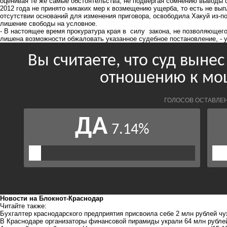
оценивая те же самые обстоятельства, не подвергая сомнению выводы с
2012 года не принято никаких мер к возмещению ущерба, то есть не вып
отсутствии оснований для изменения приговора, освободила Хакуй из-п
лишение свободы на условное.
- В настоящее время прокуратура края в силу закона, не позволяющего
лишена возможности обжаловать указанное судебное постановление, - 
Новости на Блoкнoт-Краснодар
Читайте также:
Бухгалтер краснодарского предприятия присвоила себе 2 млн рублей ч
В Краснодаре организаторы финансовой пирамиды украли 64 млн рубл