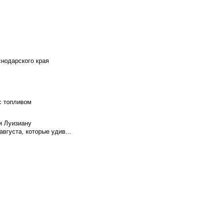
снодарского края
с топливом
и Луизиану
вгуста, которые удив...