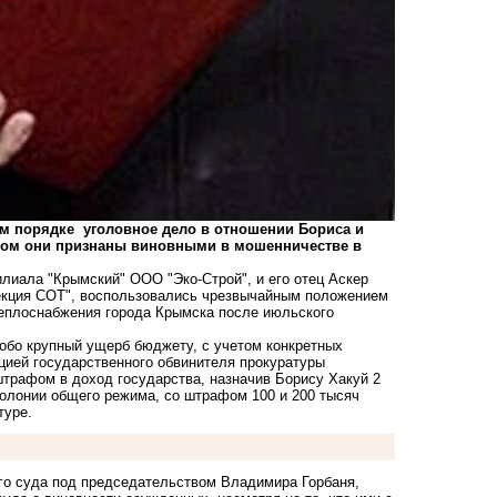
ом порядке уголовное дело в отношении Бориса и
удом они признаны виновными в мошенничестве в
лиала "Крымский" ООО "Эко-Строй", и его отец Аскер
кция СОТ", воспользовались чрезвычайным положением
теплоснабжения города Крымска после июльского
обо крупный ущерб бюджету, с учетом конкретных
цией государственного обвинителя прокуратуры
штрафом в доход государства, назначив Борису Хакуй 2
колонии общего режима, со штрафом 100 и 200 тысяч
туре.
го суда под председательством Владимира Горбаня,