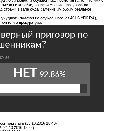
уда о виновности осужденных, несмотря на то, что ими с
лачено ни копейки, вопреки мнению прокурора об
од стражи в зале суда, заменив им обоим реальное
 ухудшать положение осужденного (ст.401.6 УПК РФ),
уточнили в прокуратуре.
ужой зарплаты
(25.10.2016 10:43)
ей
(24.10.2016 12:44)