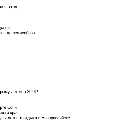
сяч в год
дыгеи
ров до режиссёров
Крыму летом в 2026?
орте Сочи
ского края
усы летнего отдыха в Новороссийске