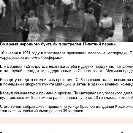
Во время народного бунта был застрелен 17-летний парень.
16 января в 1961 году в Краснодаре произошли массовые беспорядки. П
«хрущёвской денежной реформы».
В магазинах наблюдалась нехватка хлеба и других продуктов. Напряже
стал случай с солдатом, задержанным на Сенном рынке. Мужчина прод
В защиту солдата вступились прохожие. Собравшаяся толпа, несмотря 
в помещении опорного пункта милиции, а затем в здании военной комен
Караул комендатуры применил оружие. По материалам уголовного дела,
пуль рикошетом был тяжело ранен юноша - ученик 10-го класса, который
С его телом собравшиеся прошли по улице Красной до здания Крайкома 
трагических событий было ранено 39 человек.