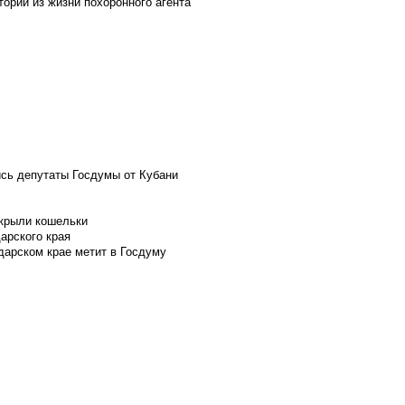
ории из жизни похоронного агента
ись депутаты Госдумы от Кубани
скрыли кошельки
арского края
дарском крае метит в Госдуму