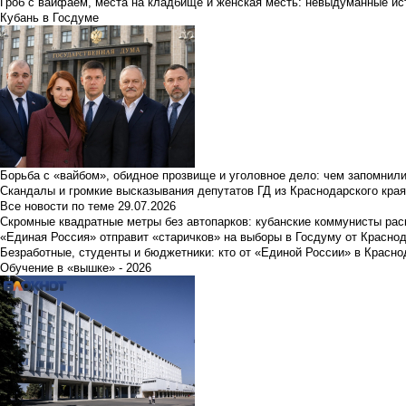
Гроб с вайфаем, места на кладбище и женская месть: невыдуманные ист
Кубань в Госдуме
Борьба с «вайбом», обидное прозвище и уголовное дело: чем запомнил
Скандалы и громкие высказывания депутатов ГД из Краснодарского края
Все новости по теме
29.07.2026
Скромные квадратные метры без автопарков: кубанские коммунисты ра
«Единая Россия» отправит «старичков» на выборы в Госдуму от Краснод
Безработные, студенты и бюджетники: кто от «Единой России» в Красно
Обучение в «вышке» - 2026