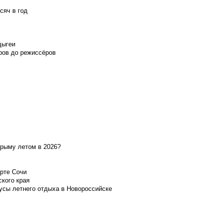
сяч в год
дыгеи
ров до режиссёров
Крыму летом в 2026?
орте Сочи
ского края
усы летнего отдыха в Новороссийске