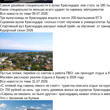
Самые дешёвые специальности в вузах Краснодара: кем стать за 180 ты
Какие специальности меньше всего ударят по карману абитуриентов
Все новости по теме
09.07.2026
Три выпускницы из Краснодара вошли в число 200-балльников ЕГЭ
Скромнее вузов Краснодара: сколько стоит обучение в университетах А
Спортивный вуз Краснодара раскрыл новый прайс на обучение: от трене
Курортный сезон 2026
Пустые пляжи, перебои со светом и работа ПВО: как проходит отдых в 
Москвич рассказал реалии отдыха в Крыму в 2026 году
Все новости по теме
31.07.2026
«С пляжей под сирены никого не гонят»: туристка описала отдых на кур
От 750 рублей за ночь: где снять дешевое жилье на курортах Краснодар
«Сирены не мешали, но было другое»: краснодарец назвал плюсы и мин
Что с бензином на Кубани