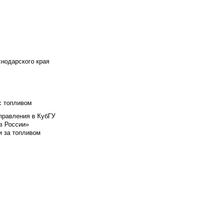
снодарского края
с топливом
правления в КубГУ
в России»
и за топливом