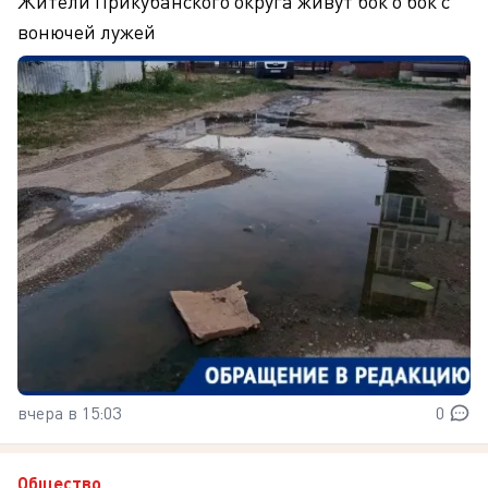
Жители Прикубанского округа живут бок о бок с
вонючей лужей
вчера в 15:03
0
Общество