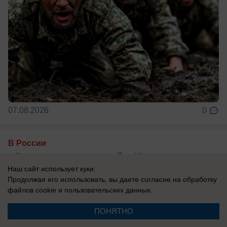
07.08.2026
0
В России
«Ожидаем провокаций»: Украина атакует
Наш сайт использует куки.
юг России и Крым — над морем работает
Продолжая его использовать, вы даете согласие на обработку
самолет-разведчик
файлов cookie
и пользовательских данных.
Эксперты считают, что Киев хочет напугать
ПОНЯТНО
туристов, отдыхающих на побережье.