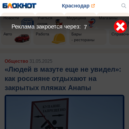
Краснодар
Новости
Учиться
Медицина
Магазины
готов
Реклама закроется через:
5
Авто
Работа
Бары
Справоч
- рестораны
Общество
31.05.2025
«Людей в мазуте еще не увидел»:
как россияне отдыхают на
закрытых пляжах Анапы