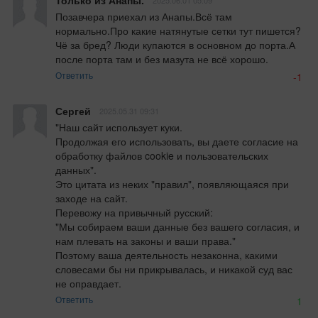
Только из Анапы.
2025.06.01 05:09
Позавчера приехал из Анапы.Всё там 
нормально.Про какие натянутые сетки тут пишется?
Чё за бред? Люди купаются в основном до порта.А 
после порта там и без мазута не всё хорошо.
Ответить
-1
Сергей
2025.05.31 09:31
"Наш сайт использует куки.

Продолжая его использовать, вы даете согласие на 
обработку файлов cookie и пользовательских 
данных".

Это цитата из неких "правил", появляющаяся при 
заходе на сайт.

Перевожу на привычный русский:

"Мы собираем ваши данные без вашего согласия, и 
нам плевать на законы и ваши права."

Поэтому ваша деятельность незаконна, какими 
словесами бы ни прикрывалась, и никакой суд вас 
не оправдает.
Ответить
1