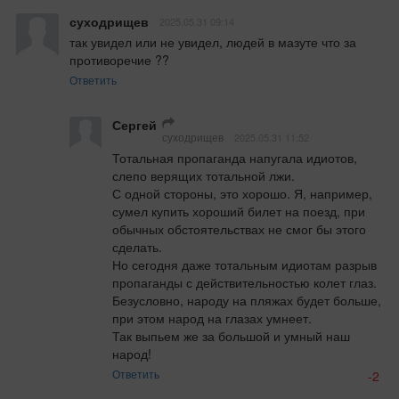
суходрищев
2025.05.31 09:14
так увидел или не увидел, людей в мазуте что за 
противоречие ??
Ответить
Сергей
суходрищев
2025.05.31 11:52
Тотальная пропаганда напугала идиотов, 
слепо верящих тотальной лжи.

С одной стороны, это хорошо. Я, например, 
сумел купить хороший билет на поезд, при 
обычных обстоятельствах не смог бы этого 
сделать.

Но сегодня даже тотальным идиотам разрыв 
пропаганды с действительностью колет глаз. 
Безусловно, народу на пляжах будет больше, 
при этом народ на глазах умнеет.

Так выпьем же за большой и умный наш 
народ!
Ответить
-2