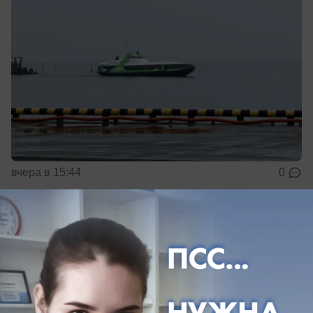
вчера в 15:44
0
Обращение в редакцию
Двор в Краснодаре превратился в
канализационное болото
Жители Прикубанского округа живут бок о бок с
вонючей лужей