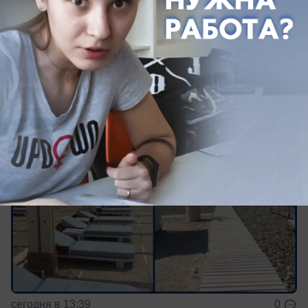
цены на «самом дорогом пляже в
России»
Аренда шезлонга на пляже Краснодарского края
может обойтись в 6 тысяч рублей
сегодня в 13:39
0