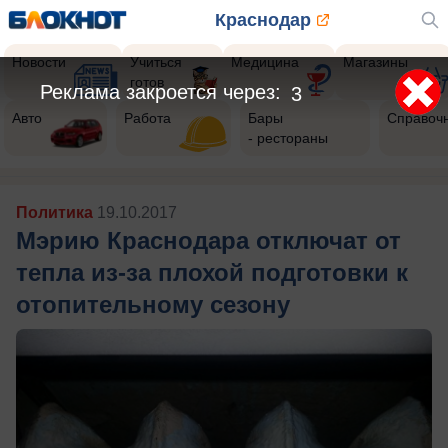
Краснодар
Новости
Учиться
Медицина
Магазины
готов
Реклама закроется через:
1
Авто
Работа
Бары
Справоч
- рестораны
Политика
19.10.2017
Мэрию Краснодара отключат от
тепла из-за плохой подготовки к
отопительному сезону