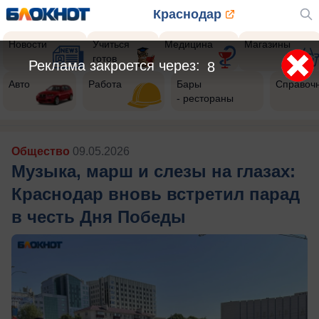
Краснодар
Новости
Учиться
Медицина
Магазины
готов
Реклама закроется через:
5
Авто
Работа
Бары
Справоч
- рестораны
Общество
09.05.2026
Музыка, марш и слезы на глазах:
Краснодар вновь встретил парад
в честь Дня Победы