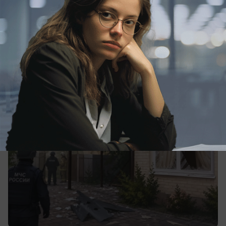
Общество
Под Краснодаром обломки дрона
пробили хозпостройку и выбили окна в
частном доме
Обломки БПЛА упали в ауле Старобжегокай