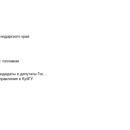
снодарского края
с топливом
ндидаты в депутаты Гос...
правления в КубГУ