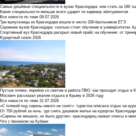
Самые дешёвые специальности в вузах Краснодара: кем стать за 180 ты
Какие специальности меньше всего ударят по карману абитуриентов
Все новости по теме
09.07.2026
Три выпускницы из Краснодара вошли в число 200-балльников ЕГЭ
Скромнее вузов Краснодара: сколько стоит обучение в университетах А
Спортивный вуз Краснодара раскрыл новый прайс на обучение: от трене
Курортный сезон 2026
Пустые пляжи, перебои со светом и работа ПВО: как проходит отдых в 
Москвич рассказал реалии отдыха в Крыму в 2026 году
Все новости по теме
31.07.2026
«С пляжей под сирены никого не гонят»: туристка описала отдых на кур
От 750 рублей за ночь: где снять дешевое жилье на курортах Краснодар
«Сирены не мешали, но было другое»: краснодарец назвал плюсы и мин
Что с бензином на Кубани