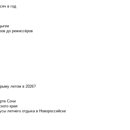
сяч в год
дыгеи
ров до режиссёров
Крыму летом в 2026?
орте Сочи
ского края
усы летнего отдыха в Новороссийске