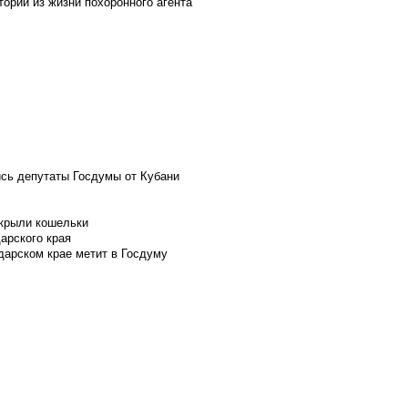
ории из жизни похоронного агента
ись депутаты Госдумы от Кубани
скрыли кошельки
арского края
дарском крае метит в Госдуму