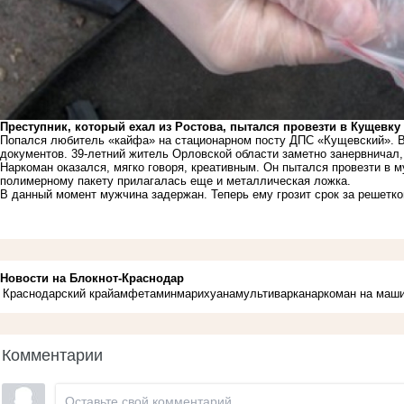
Преступник, который ехал из Ростова, пытался провезти в Кущевку
Попался любитель «кайфа» на стационарном посту ДПС «Кущевский». В
документов. 39-летний житель Орловской области заметно занервничал, 
Наркоман оказался, мягко говоря, креативным. Он пытался провезти в 
полимерному пакету прилагалась еще и металлическая ложка.
В данный момент мужчина задержан. Теперь ему грозит срок за решетк
Новости на Блoкнoт-Краснодар
Краснодарский край
амфетамин
марихуана
мультиварка
наркоман на маш
Комментарии