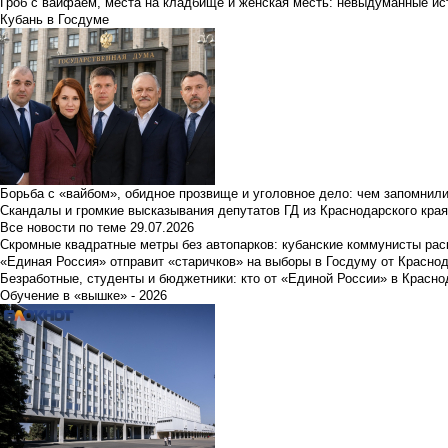
Гроб с вайфаем, места на кладбище и женская месть: невыдуманные ист
Кубань в Госдуме
Борьба с «вайбом», обидное прозвище и уголовное дело: чем запомнил
Скандалы и громкие высказывания депутатов ГД из Краснодарского края
Все новости по теме
29.07.2026
Скромные квадратные метры без автопарков: кубанские коммунисты ра
«Единая Россия» отправит «старичков» на выборы в Госдуму от Краснод
Безработные, студенты и бюджетники: кто от «Единой России» в Красно
Обучение в «вышке» - 2026