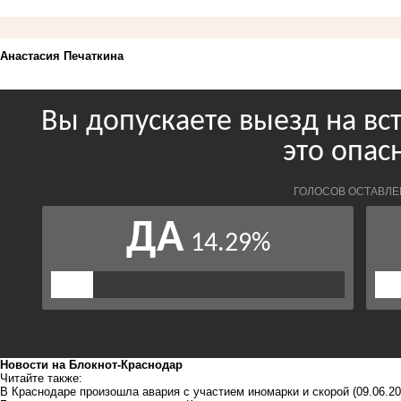
Анастасия Печаткина
Новости на Блoкнoт-Краснодар
Читайте также:
В Краснодаре произошла авария с участием иномарки и скорой
(09.06.20