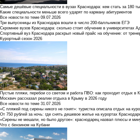
Самые дешёвые специальности в вузах Краснодара: кем стать за 180 ты
Какие специальности меньше всего ударят по карману абитуриентов
Все новости по теме
09.07.2026
Три выпускницы из Краснодара вошли в число 200-балльников ЕГЭ
Скромнее вузов Краснодара: сколько стоит обучение в университетах А
Спортивный вуз Краснодара раскрыл новый прайс на обучение: от трене
Курортный сезон 2026
Пустые пляжи, перебои со светом и работа ПВО: как проходит отдых в 
Москвич рассказал реалии отдыха в Крыму в 2026 году
Все новости по теме
31.07.2026
«С пляжей под сирены никого не гонят»: туристка описала отдых на кур
От 750 рублей за ночь: где снять дешевое жилье на курортах Краснодар
«Сирены не мешали, но было другое»: краснодарец назвал плюсы и мин
Что с бензином на Кубани