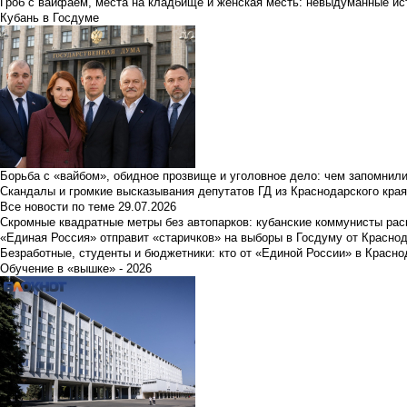
Гроб с вайфаем, места на кладбище и женская месть: невыдуманные ист
Кубань в Госдуме
Борьба с «вайбом», обидное прозвище и уголовное дело: чем запомнил
Скандалы и громкие высказывания депутатов ГД из Краснодарского края
Все новости по теме
29.07.2026
Скромные квадратные метры без автопарков: кубанские коммунисты ра
«Единая Россия» отправит «старичков» на выборы в Госдуму от Краснод
Безработные, студенты и бюджетники: кто от «Единой России» в Красно
Обучение в «вышке» - 2026