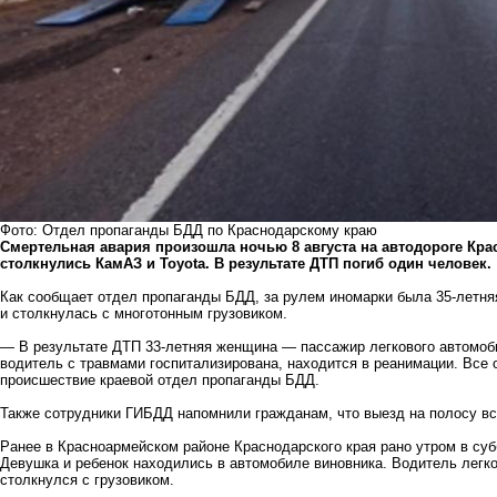
Фото: Отдел пропаганды БДД по Краснодарскому краю
Смертельная авария произошла ночью 8 августа на автодороге Кра
столкнулись КамАЗ и Toyota. В результате ДТП погиб один человек.
Как сообщает отдел пропаганды БДД, за рулем иномарки была 35-летня
и столкнулась с многотонным грузовиком.
— В результате ДТП 33-летняя женщина — пассажир легкового автомоби
водитель с травмами госпитализирована, находится в реанимации. Все
происшествие краевой отдел пропаганды БДД.
Также сотрудники ГИБДД напомнили гражданам, что выезд на полосу вс
Ранее в Красноармейском районе Краснодарского края рано утром в субб
Девушка и ребенок находились в автомобиле виновника. Водитель легко
столкнулся с грузовиком.