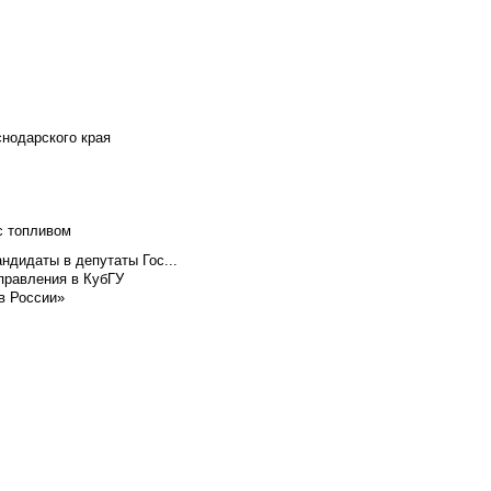
снодарского края
с топливом
ндидаты в депутаты Гос...
правления в КубГУ
в России»