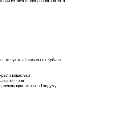
ории из жизни похоронного агента
ись депутаты Госдумы от Кубани
скрыли кошельки
арского края
дарском крае метит в Госдуму