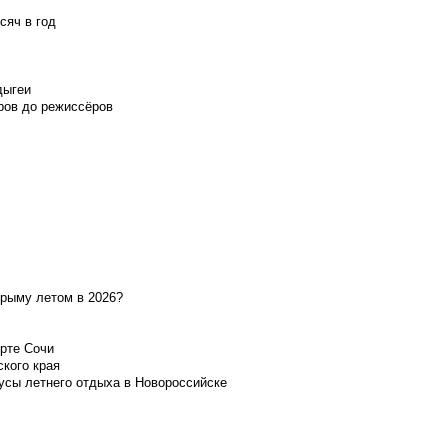
сяч в год
дыгеи
ров до режиссёров
Крыму летом в 2026?
орте Сочи
ского края
усы летнего отдыха в Новороссийске