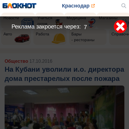
Краснодар
Новости
Учиться
Медицина
Магазины
готов
Реклама закроется через:
5
Авто
Работа
Бары
Справоч
- рестораны
Общество
17.10.2016
На Кубани уволили и.о. директора
дома престарелых после пожара