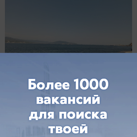
сегодня в 09:28
0
Политика
Жилые «квадраты» и портфели ценных
бумаг: чем владеют кубанские
кандидаты в депутаты Госдумы от «СР»