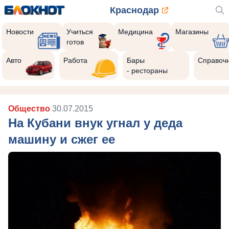
Краснодар
Новости
Учиться
Медицина
Магазины
готов
Авто
Работа
Бары
Справоч
- рестораны
Общество
30.07.2015
На Кубани внук угнал у деда
машину и сжег ее