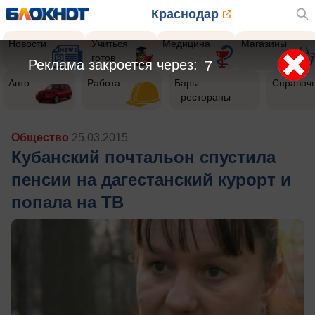
Краснодар
Новости
Учиться
Медицина
Магазины
готов
Реклама закроется через:
5
Авто
Работа
Бары
Справоч
- рестораны
Общество
25.03.2015
Кубанский почтальон спустила
пенсии на дагестанский курорт и
попала на ТВ