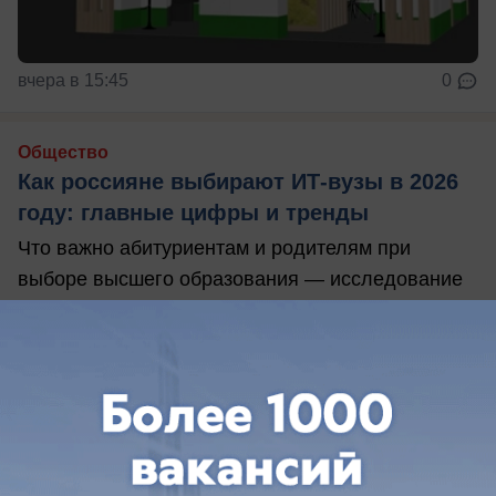
вчера в 15:45
0
Общество
Как россияне выбирают ИТ-вузы в 2026
году: главные цифры и тренды
Что важно абитуриентам и родителям при
выборе высшего образования — исследование
«Академии ТОП»