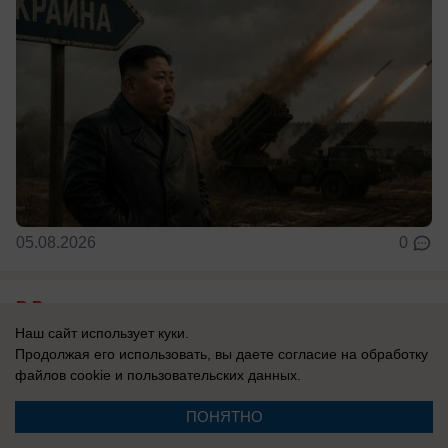
05.08.2026
0
В России
Новости СВО: удар по логистике в
Наш сайт использует куки.
Продолжая его использовать, вы даете согласие на обработку
Киевской области, атакован склад
файлов cookie
и пользовательских данных.
Вайлдберриз под Тулой, боевики ВСУ
устроили бой из-за дезертирства
ПОНЯТНО