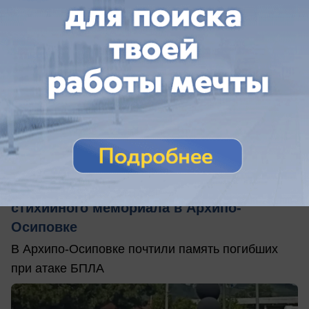
вчера в 15:00
0
Общество
Память жертв атаки БПЛА почтили у
стихийного мемориала в Архипо-
Осиповке
В Архипо-Осиповке почтили память погибших
при атаке БПЛА