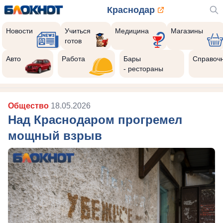
Краснодар
Новости
Учиться
Медицина
Магазины
готов
Авто
Работа
Бары
Справоч
- рестораны
Общество
18.05.2026
Над Краснодаром прогремел
мощный взрыв