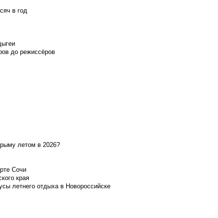
сяч в год
дыгеи
ров до режиссёров
Крыму летом в 2026?
орте Сочи
ского края
усы летнего отдыха в Новороссийске