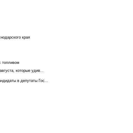
снодарского края
с топливом
вгуста, которые удив...
ндидаты в депутаты Гос...