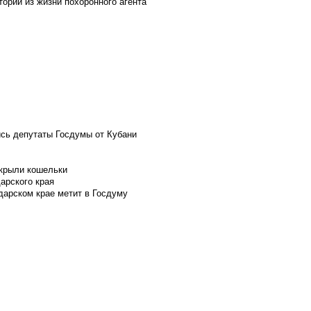
ории из жизни похоронного агента
ись депутаты Госдумы от Кубани
скрыли кошельки
арского края
дарском крае метит в Госдуму