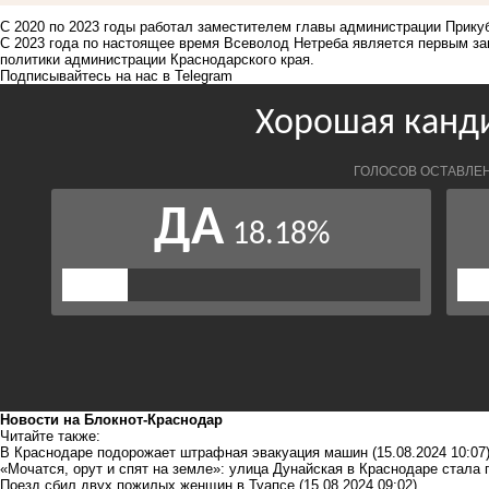
С 2020 по 2023 годы работал заместителем главы администрации Прикуб
С 2023 года по настоящее время Всеволод Нетреба является первым з
политики администрации Краснодарского края.
Подписывайтесь на нас в
Telegram
Новости на Блoкнoт-Краснодар
Читайте также:
В Краснодаре подорожает штрафная эвакуация машин
(15.08.2024 10:07
«Мочатся, орут и спят на земле»: улица Дунайская в Краснодаре стал
Поезд сбил двух пожилых женщин в Туапсе
(15.08.2024 09:02)