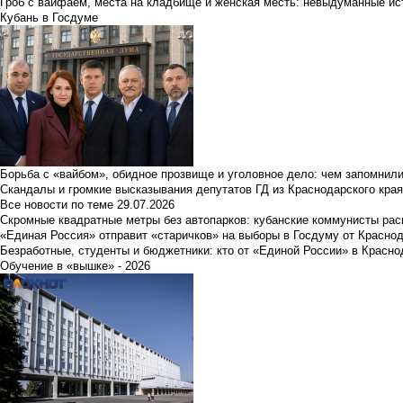
Гроб с вайфаем, места на кладбище и женская месть: невыдуманные ист
Кубань в Госдуме
Борьба с «вайбом», обидное прозвище и уголовное дело: чем запомнил
Скандалы и громкие высказывания депутатов ГД из Краснодарского края
Все новости по теме
29.07.2026
Скромные квадратные метры без автопарков: кубанские коммунисты ра
«Единая Россия» отправит «старичков» на выборы в Госдуму от Краснод
Безработные, студенты и бюджетники: кто от «Единой России» в Красно
Обучение в «вышке» - 2026