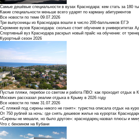
Самые дешёвые специальности в вузах Краснодара: кем стать за 180 ты
Какие специальности меньше всего ударят по карману абитуриентов
Все новости по теме
09.07.2026
Три выпускницы из Краснодара вошли в число 200-балльников ЕГЭ
Скромнее вузов Краснодара: сколько стоит обучение в университетах А
Спортивный вуз Краснодара раскрыл новый прайс на обучение: от трене
Курортный сезон 2026
Пустые пляжи, перебои со светом и работа ПВО: как проходит отдых в 
Москвич рассказал реалии отдыха в Крыму в 2026 году
Все новости по теме
31.07.2026
«С пляжей под сирены никого не гонят»: туристка описала отдых на кур
От 750 рублей за ночь: где снять дешевое жилье на курортах Краснодар
«Сирены не мешали, но было другое»: краснодарец назвал плюсы и мин
Что с бензином на Кубани