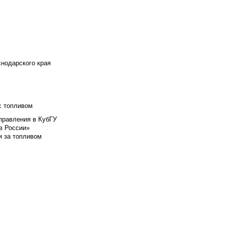
снодарского края
с топливом
правления в КубГУ
в России»
и за топливом