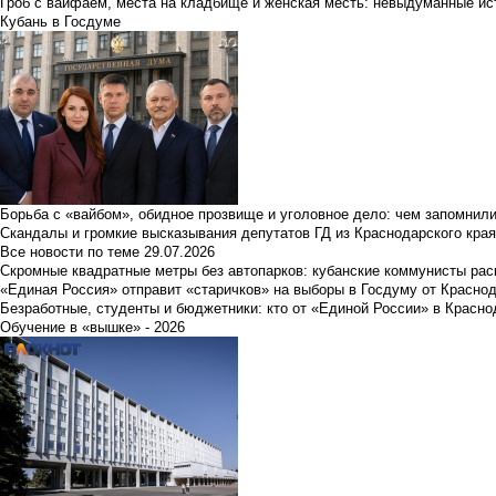
Гроб с вайфаем, места на кладбище и женская месть: невыдуманные ист
Кубань в Госдуме
Борьба с «вайбом», обидное прозвище и уголовное дело: чем запомнил
Скандалы и громкие высказывания депутатов ГД из Краснодарского края
Все новости по теме
29.07.2026
Скромные квадратные метры без автопарков: кубанские коммунисты ра
«Единая Россия» отправит «старичков» на выборы в Госдуму от Краснод
Безработные, студенты и бюджетники: кто от «Единой России» в Красно
Обучение в «вышке» - 2026