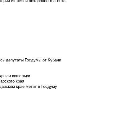
ории из жизни похоронного агента
ись депутаты Госдумы от Кубани
скрыли кошельки
арского края
дарском крае метит в Госдуму