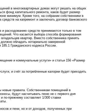
мещений в многоквартирных домах могут решать на общих
ься фонд капитального ремонта, каков будет размер
ионе минимум. Кроме того, на собрании собственники в
а средств на капремонт и заключать договор банковского
ов и расходованию средств принимаются только в том
омещений. Что касается выбора способа формирования
 владельцев квартир. Вместо собственника принять
о должно обладать нотариально заверенной
 185.1 Гражданского кодекса России.
омещение и коммунальные услуги» и статьи 156 «Размер
слуги, и счёт за потребленные калории будет приходить
ны новые правила. Собственникам помещений в
зносы, будут насчитывать пеню не с первого дня
 и по-прежнему составляет 1/300 ставки
аты.
носов и пени, но и от доходов, полученных при