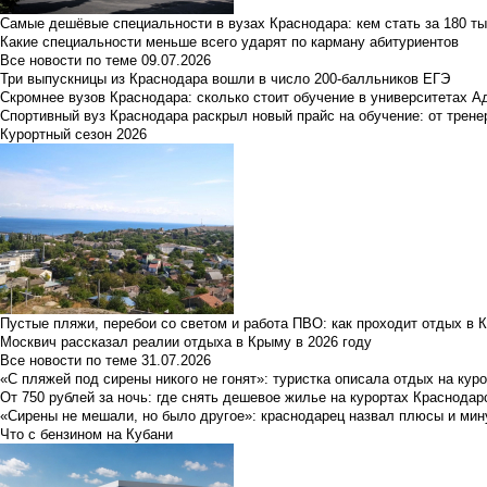
Самые дешёвые специальности в вузах Краснодара: кем стать за 180 ты
Какие специальности меньше всего ударят по карману абитуриентов
Все новости по теме
09.07.2026
Три выпускницы из Краснодара вошли в число 200-балльников ЕГЭ
Скромнее вузов Краснодара: сколько стоит обучение в университетах А
Спортивный вуз Краснодара раскрыл новый прайс на обучение: от трене
Курортный сезон 2026
Пустые пляжи, перебои со светом и работа ПВО: как проходит отдых в 
Москвич рассказал реалии отдыха в Крыму в 2026 году
Все новости по теме
31.07.2026
«С пляжей под сирены никого не гонят»: туристка описала отдых на кур
От 750 рублей за ночь: где снять дешевое жилье на курортах Краснодар
«Сирены не мешали, но было другое»: краснодарец назвал плюсы и мин
Что с бензином на Кубани