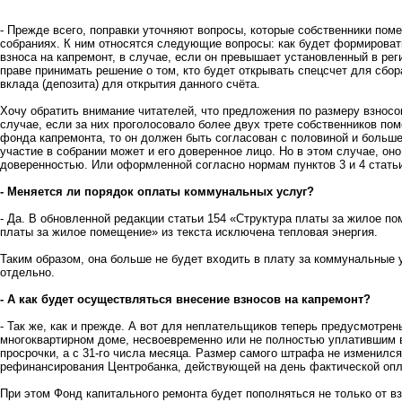
- Прежде всего, поправки уточняют вопросы, которые собственники по
собраниях. К ним относятся следующие вопросы: как будет формироват
взноса на капремонт, в случае, если он превышает установленный в рег
праве принимать решение о том, кто будет открывать спецсчет для сбор
вклада (депозита) для открытия данного счёта.
Хочу обратить внимание читателей, что предложения по размеру взнос
случае, если за них проголосовало более двух трете собственников п
фонда капремонта, то он должен быть согласован с половиной и больше
участие в собрании может и его доверенное лицо. Но в этом случае, он
доверенностью. Или оформленной согласно нормам пунктов 3 и 4 статьи
- Меняется ли порядок оплаты коммунальных услуг?
- Да. В обновленной редакции статьи 154 «Структура платы за жилое п
платы за жилое помещение» из текста исключена тепловая энергия.
Таким образом, она больше не будет входить в плату за коммунальные у
отдельно.
- А как будет осуществляться внесение взносов на капремонт?
- Так же, как и прежде. А вот для неплательщиков теперь предусмотре
многоквартирном доме, несвоевременно или не полностью уплатившим в
просрочки, а с 31-го числа месяца. Размер самого штрафа не изменился
рефинансирования Центробанка, действующей на день фактической опл
При этом Фонд капитального ремонта будет пополняться не только от вз