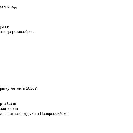
сяч в год
дыгеи
ров до режиссёров
Крыму летом в 2026?
орте Сочи
ского края
усы летнего отдыха в Новороссийске