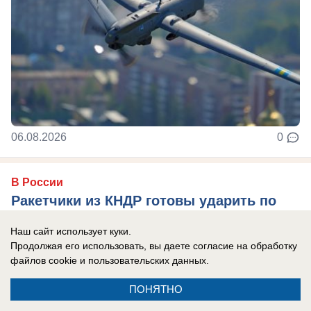
06.08.2026
0
В России
Ракетчики из КНДР готовы ударить по
Киеву: Запад паникует из-за российско-
Наш сайт использует куки.
корейского сотрудничества
Продолжая его использовать, вы даете согласие на обработку
Западные СМИ, а также украинские
файлов cookie
и пользовательских данных.
официальные лица устроили истерику из-за
ПОНЯТНО
возможного прибытия в Россию северокорейских